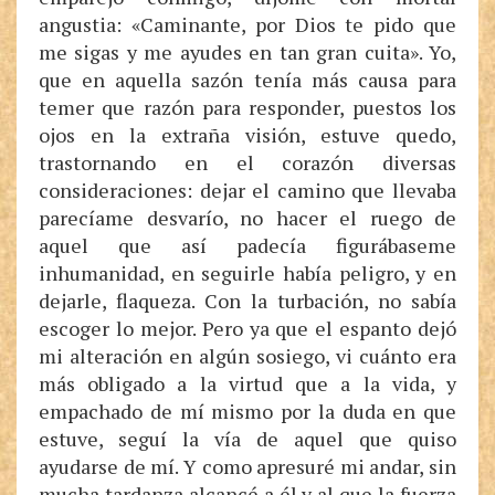
angustia: «Caminante, por Dios te pido que
me sigas y me ayudes en tan gran cuita». Yo,
que en aquella sazón tenía más causa para
temer que razón para responder, puestos los
ojos en la extraña visión, estuve quedo,
trastornando en el corazón diversas
consideraciones: dejar el camino que llevaba
parecíame desvarío, no hacer el ruego de
aquel que así padecía figurábaseme
inhumanidad, en seguirle había peligro, y en
dejarle, flaqueza. Con la turbación, no sabía
escoger lo mejor. Pero ya que el espanto dejó
mi alteración en algún sosiego, vi cuánto era
más obligado a la virtud que a la vida, y
empachado de mí mismo por la duda en que
estuve, seguí la vía de aquel que quiso
ayudarse de mí. Y como apresuré mi andar, sin
mucha tardanza alcancé a él y al que la fuerza