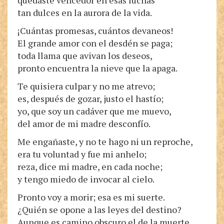
quedaste vencedor en esas luchas
tan dulces en la aurora de la vida.
¡Cuántas promesas, cuántos devaneos!
El grande amor con el desdén se paga;
toda llama que avivan los deseos,
pronto encuentra la nieve que la apaga.
Te quisiera culpar y no me atrevo;
es, después de gozar, justo el hastío;
yo, que soy un cadáver que me muevo,
del amor de mi madre desconfío.
Me engañaste, y no te hago ni un reproche,
era tu voluntad y fue mi anhelo;
reza, dice mi madre, en cada noche;
y tengo miedo de invocar al cielo.
Pronto voy a morir; esa es mi suerte.
¿Quién se opone a las leyes del destino?
Aunque es camino obscuro el de la muerte,