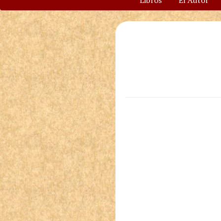
Libros
El Autor