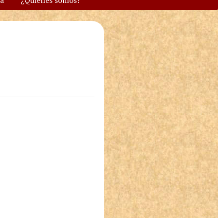
va
¿Quiénes somos?