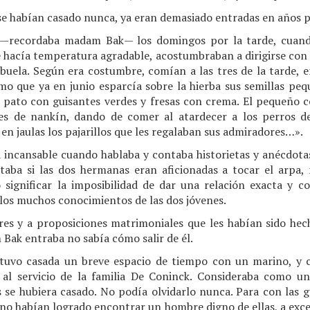
 se habían casado nunca, ya eran demasiado entradas en años pa
 —recordaba madam Bak— los domingos por la tarde, cuand
acía temperatura agradable, acostumbraban a dirigirse con su
abuela. Según era costumbre, comían a las tres de la tarde, e
mo que ya en junio esparcía sobre la hierba sus semillas peq
r pato con guisantes verdes y fresas con crema. El pequeño c
es de nankín, dando de comer al atardecer a los perros d
n jaulas los pajarillos que les regalaban sus admiradores…».
incansable cuando hablaba y contaba historietas y anécdotas 
taba si las dos hermanas eran aficionadas a tocar el arpa
ignificar la imposibilidad de dar una relación exacta y c
 los muchos conocimientos de las dos jóvenes.
es y a proposiciones matrimoniales que les habían sido hec
Bak entraba no sabía cómo salir de él.
uvo casada un breve espacio de tiempo con un marino, y 
r al servicio de la familia De Coninck. Consideraba como u
s se hubiera casado. No podía olvidarlo nunca. Para con las 
 no habían logrado encontrar un hombre digno de ellas, a exc