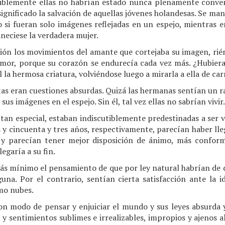
blemente ellas no habrían estado nunca plenamente conve
ignificado la salvación de aquellas jóvenes holandesas. Se ma
si fueran solo imágenes reflejadas en un espejo, mientras e
eciese la verdadera mujer.
ión los movimientos del amante que cortejaba su imagen, rién
 amor, porque su corazón se endurecía cada vez más. ¿Hubier
l la hermosa criatura, volviéndose luego a mirarla a ella de ca
tas eran cuestiones absurdas. Quizá las hermanas sentían un r
sus imágenes en el espejo. Sin él, tal vez ellas no sabrían vivir.
tan especial, estaban indiscutiblemente predestinadas a ser v
s y cincuenta y tres años, respectivamente, parecían haber ll
, y parecían tener mejor disposición de ánimo, más conform
egaría a su fin.
ás mínimo el pensamiento de que por ley natural habrían de
guna. Por el contrario, sentían cierta satisfacción ante la 
mo nubes.
con modo de pensar y enjuiciar el mundo y sus leyes absurda 
y sentimientos sublimes e irrealizables, impropios y ajenos 