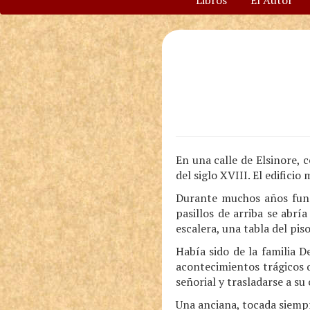
Libros
El Autor
En una calle de Elsinore, 
del siglo XVIII. El edifici
Durante muchos años funci
pasillos de arriba se abr
escalera, una tabla del pis
Había sido de la familia 
acontecimientos trágicos 
señorial y trasladarse a s
Una anciana, tocada siempr