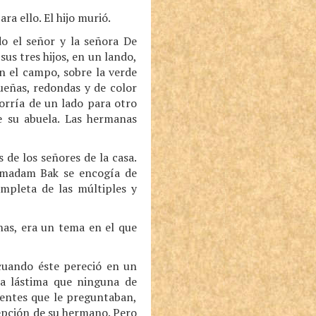
ra ello. El hijo murió.
o el señor y la señora De
s tres hijos, en un lando,
n el campo, sobre la verde
ueñas, redondas y de color
orría de un lado para otro
e su abuela. Las hermanas
de los señores de la casa.
, madam Bak se encogía de
ompleta de las múltiples y
has, era un tema en el que
cuando éste pereció en un
na lástima que ninguna de
gentes que le preguntaban,
epción de su hermano. Pero