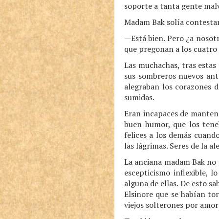
soporte a tanta gente malv
Madam Bak solía contestar
—Está bien. Pero ¿a nosotr
que pregonan a los cuatro
Las muchachas, tras estas
sus sombreros nuevos ante
alegraban los corazones d
sumidas.
Eran incapaces de mantener
buen humor, que los teneb
felices a los demás cuando
las lágrimas. Seres de la al
La anciana madam Bak no p
escepticismo inflexible, 
alguna de ellas. De esto 
Elsinore que se habían tor
viejos solterones por amor