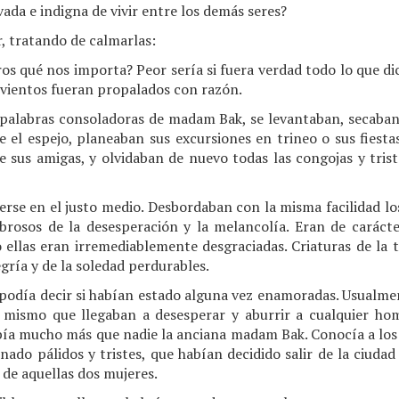
ada e indigna de vivir entre los demás seres?
, tratando de calmarlas:
os qué nos importa? Peor sería si fuera verdad todo lo que dic
 vientos fueran propalados con razón.
 palabras consoladoras de madam Bak, se levantaban, secaban
 el espejo, planeaban sus excursiones en trineo o sus fiesta
e sus amigas, y olvidaban de nuevo todas las congojas y tris
se en el justo medio. Desbordaban con la misma facilidad los 
rosos de la desesperación y la melancolía. Eran de caráct
 ellas eran irremediablemente desgraciadas. Criaturas de la 
egría y de la soledad perdurables.
odía decir si habían estado alguna vez enamoradas. Usualme
lo mismo que llegaban a desesperar y aburrir a cualquier 
sabía mucho más que nadie la anciana madam Bak. Conocía a los
nado pálidos y tristes, que habían decidido salir de la ciuda
 de aquellas dos mujeres.