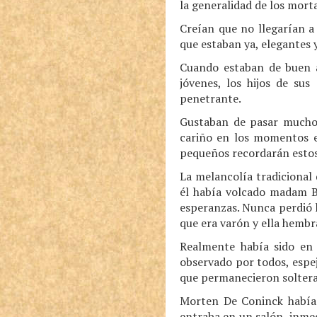
la generalidad de los morta
Creían que no llegarían a
que estaban ya, elegantes 
Cuando estaban de buen á
jóvenes, los hijos de su
penetrante.
Gustaban de pasar muchos
cariño en los momentos en
pequeños recordarán estos
La melancolía tradicional 
él había volcado madam Ba
esperanzas. Nunca perdió 
que era varón y ella hembr
Realmente había sido en 
observado por todos, espe
que permanecieron soltera
Morten De Coninck había 
entraba en un salón, inme