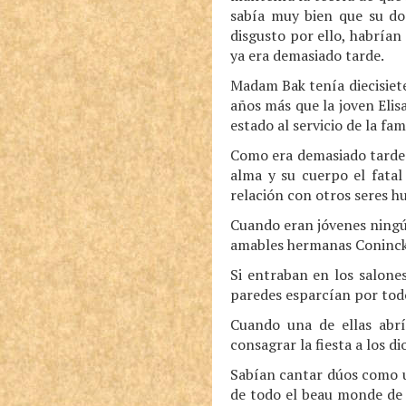
sabía muy bien que su do
disgusto por ello, habría
ya era demasiado tarde.
Madam Bak tenía diecisiet
años más que la joven Elis
estado al servicio de la fa
Como era demasiado tarde 
alma y su cuerpo el fatal
relación con otros seres 
Cuando eran jóvenes ningún
amables hermanas Coninck. E
Si entraban en los salones
paredes esparcían por todo
Cuando una de ellas abr
consagrar la fiesta a los d
Sabían cantar dúos como un
de todo el beau monde de 