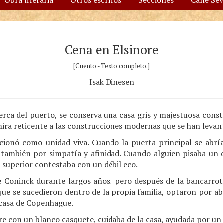
Obra literaria
Otros escritos
Secciones
Calle Se
Cena en Elsinore
[Cuento - Texto completo.]
Isak Dinesen
cerca del puerto, se conserva una casa gris y majestuosa cons
o mira reticente a las construcciones modernas que se han levan
onó como unidad viva. Cuando la puerta principal se abría
ía también por simpatía y afinidad. Cuando alguien pisaba un
o superior contestaba con un débil eco.
De Coninck durante largos años, pero después de la bancarrot
que se sucedieron dentro de la propia familia, optaron por ab
u casa de Copenhague.
e con un blanco casquete, cuidaba de la casa, ayudada por un 