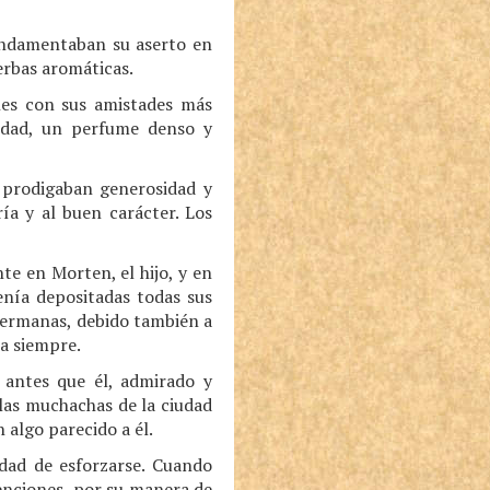
Fundamentaban su aserto en
erbas aromáticas.
nes con sus amistades más
tidad, un perfume denso y
 prodigaban generosidad y
ía y al buen carácter. Los
te en Morten, el hijo, y en
enía depositadas todas sus
hermanas, debido también a
ba siempre.
 antes que él, admirado y
las muchachas de la ciudad
algo parecido a él.
dad de esforzarse. Cuando
enciones, por su manera de