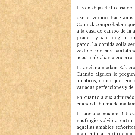
Las dos hijas de la casa no
«En el verano, hace años
Coninck comprobaban que h
a la casa de campo de la 
pradera y bajo un gran ol
pardo. La comida solía se
vestido con sus pantalon
acostumbraban a encerrar e
La anciana madam Bak era 
Cuando alguien le pregun
hombros, como queriendo s
variadas perfecciones y de
En cuanto a sus admirador
cuando la buena de madam 
La anciana madam Bak est
naufragio volvió a entra
aquellas amables señorita
mantenía la teoría de que