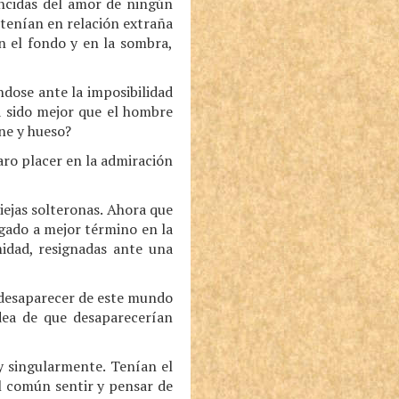
ncidas del amor de ningún
ntenían en relación extraña
n el fondo y en la sombra,
dose ante la imposibilidad
a sido mejor que el hombre
rne y hueso?
aro placer en la admiración
iejas solteronas. Ahora que
egado a mejor término en la
idad, resignadas ante una
 desaparecer de este mundo
idea de que desaparecerían
y singularmente. Tenían el
al común sentir y pensar de