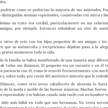
les.
 pudrirse como se pudrirían la mayoría de sus amistades. 
y distinguidas momias espirituales, conservadas con mirra y hi
nimo su trato era cordial, particularmente en sus relacio
s amigas, por ejemplo. Entonces exhalaban un olor de san
 ratos de ocio con los hijos pequeños de sus amigas y les
 que su melancolía y escepticismo dejaban paso a la alegr
 gratos momentos toda la vida.
de la familia se había manifestado de una manera muy diferen
k todas sus ilusiones. El pequeño era un encanto y en él t
la paciencia con él, como le ocurrió frecuentemente con sus 
a y, sobre todo, por razón del auténtico misterio que le rodea
Elsinore, como otro joven caballerete de alcurnia lo fuera
jo de la moda y molde de las buenas maneras. Muchas fueron 
s esperándole o se habían casado más tarde con un hombre en 
sido más hábil en todo que sus hermanas. No tenía necesi
diatamente se hacía dueño y centro de todas las miradas y at