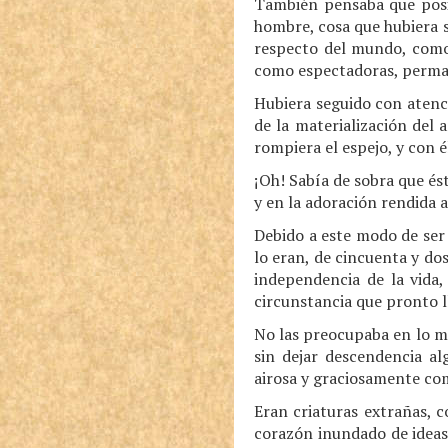
También pensaba que posi
hombre, cosa que hubiera s
respecto del mundo, como 
como espectadoras, perman
Hubiera seguido con atenc
de la materialización del
rompiera el espejo, y con é
¡Oh! Sabía de sobra que és
y en la adoración rendida a 
Debido a este modo de ser 
lo eran, de cincuenta y do
independencia de la vida
circunstancia que pronto ll
No las preocupaba en lo m
sin dejar descendencia al
airosa y graciosamente co
Eran criaturas extrañas, 
corazón inundado de ideas 