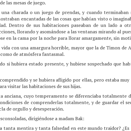
de las mesas de juego.
una charada o un juego de prendas, y cuando terminaban s
ostraban encantadas de las cosas que habían visto o imaginab
edad. Dentro de sus habitaciones paseaban de un lado a otr
ecciones, llorando y asomándose a las ventanas mirando al pu
ose en la cama por la noche para llorar amargamente, sin mot
a vida con una amargura horrible, mayor que la de Timon de
, como de atmósfera fantasmal.
do si hubiera estado presente, y hubiese sospechado que ha
 comprendido y se hubiera afligido por ellas, pero estaba mu
a visitar las habitaciones de sus hijas.
ta anciana, cuyo temperamento se diferenciaba totalmente d
condiciones de comprenderlas totalmente, y de guardar el s
la de orgullo y desesperación.
sconsoladas, dirigiéndose a madam Bak:
a tanta mentira y tanta falsedad en este mundo traidor? ¿Es 