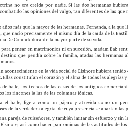
ctrina no era creída por nadie. Si las dos hermanas hubier
n combatido las opiniones del vulgo, tan diferentes de las qu
e años más que la mayor de las hermanas, Fernanda, a la que l
a, que nació precisamente el mismo día de la caída de la Bastil
milia De Coninck durante la mayor parte de su vida.
para pensar en matrimonios ni en sucesión, madam Bak sent
 destino que pendía sobre la familia, atadas las hermanas 
humanos.
 acontecimiento en la vida social de Elsinore hubiera tenido éx
llas constituían el corazón y el alma de todas las alegrías y f
 de baile, los techos de las casas de los antiguos comerciant
s los rincones la luz de las columnas jónicas.
ía el baile, ligera como un pájaro y atrevida como un pe
ioses de la verdadera alegría, de cuya presencia se apartan las 
a pareja de ruiseñores, y también imitar sin esfuerzo y sin la
Elsinore, así como hacer pantomimas de las actitudes de los