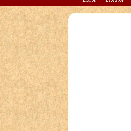
Libros
El Autor