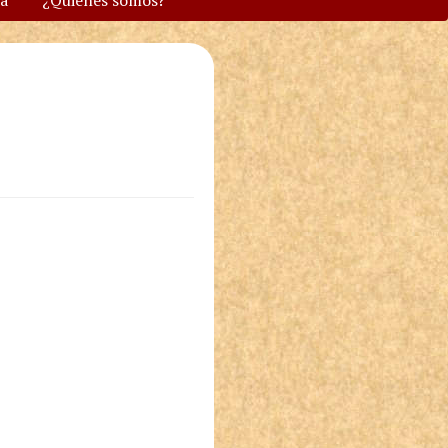
va
¿Quiénes somos?