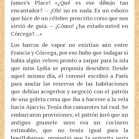
James’s Place! «¿Qué es ese dibujo tan
encantador? — ¡Oh! no es nada. Es un esbozo
que hice de un célebre proscrito corso que nos
sirvió de guía. — ¡Cómo! ¿ha estado usted en
Córcega?…»
Los barcos de vapor no existían aún entre
Francia y Córcega, por eso hubo que indagar si
había algún velero pronto a zarpar para la isla
que miss Lydia se proponía descubrir. Desde
aquel mismo día, el coronel escribió a París
para anular las reservas de las habitaciones
que debían acogerlos y negoció con el patrón
de una goleta corsa que iba a hacerse a la vela
hacia Ajaccio. Tenía dos camarotes tal cual. Se
embarcaron provisiones; el patrón juró que un
antiguo grumete suyo era un cocinero
estimable, que no tenía igual para la
bouillabaisse; prometió que la señorita sería