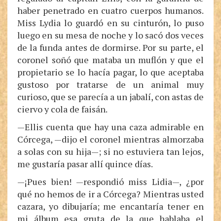
haber penetrado en cuatro cuerpos humanos.
Miss Lydia lo guardó en su cinturón, lo puso
luego en su mesa de noche y lo sacó dos veces
de la funda antes de dormirse. Por su parte, el
coronel soñó que mataba un muflón y que el
propietario se lo hacía pagar, lo que aceptaba
gustoso por tratarse de un animal muy
curioso, que se parecía a un jabalí, con astas de
ciervo y cola de faisán.
—Ellis cuenta que hay una caza admirable en
Córcega, —dijo el coronel mientras almorzaba
a solas con su hija—; si no estuviera tan lejos,
me gustaría pasar allí quince días.
—¡Pues bien! —respondió miss Lidia—, ¿por
qué no hemos de ir a Córcega? Mientras usted
cazara, yo dibujaría; me encantaría tener en
mi álbum esa gruta de la que hablaba el