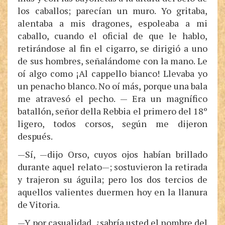
los caballos; parecían un muro. Yo gritaba,
alentaba a mis dragones, espoleaba a mi
caballo, cuando el oficial de que le hablo,
retirándose al fin el cigarro, se dirigió a uno
de sus hombres, señalándome con la mano. Le
oí algo como ¡Al cappello bianco! Llevaba yo
un penacho blanco. No oí más, porque una bala
me atravesó el pecho. — Era un magnífico
batallón, señor della Rebbia el primero del 18º
ligero, todos corsos, según me dijeron
después.
—Sí, —dijo Orso, cuyos ojos habían brillado
durante aquel relato—; sostuvieron la retirada
y trajeron su águila; pero los dos tercios de
aquellos valientes duermen hoy en la llanura
de Vitoria.
—Y por casualidad, ¿sabría usted el nombre del