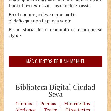
libro et fizo estos viessos que dizen assí:
En el comienço deve omne partir
el daño que non le pueda venir.
Et la istoria deste exiemplo es ésta que se
sigue:
MÁS CUENTOS DE JUAN MANUEL
Biblioteca Digital Ciudad
Seva
Cuentos
|
Poemas
|
Minicuentos
|
Aforismos
|
Teatro
|
Otros textos
|