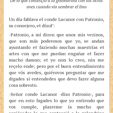
De lo que contesçió a la golondrina con las otras
aves cuando vio sembrar el lino
Un día fablava el conde Lucanor con Patronio,
su consejero, et díxol’:
-Patronio, a mí dizen que unos mis vezinos,
que son más poderosos que yo, se andan
ayuntando et faziendo muchas maestrías et
artes con que me puedan engañar et fazer
mucho damno; et yo non lo creo, nin me
reçelo ende; pero por el buen entendimiento
que vós avedes, quiérovos preguntar que me
digades si entendedes que devo fazer alguna
cosa sobresto.
-Señor conde Lucanor -dixo Patronio-, para
que en esto fagades lo que yo entiendo que
vos cumple, plazerme ía mucho que