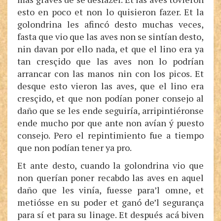
esto en poco et non lo quisieron fazer. Et la
golondrina les afincó desto muchas veces,
fasta que vio que las aves non se sintían desto,
nin davan por ello nada, et que el lino era ya
tan cresçido que las aves non lo podrían
arrancar con las manos nin con los picos. Et
desque esto vieron las aves, que el lino era
cresçido, et que non podían poner consejo al
daño que se les ende seguiría, arripintiéronse
ende mucho por que ante non avían ý puesto
consejo. Pero el repintimiento fue a tiempo
que non podían tener ya pro.
Et ante desto, cuando la golondrina vio que
non querían poner recabdo las aves en aquel
daño que les vinía, fuesse para’l omne, et
metiósse en su poder et ganó de’l segurança
para sí et para su linage. Et después acá biven