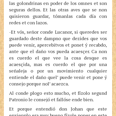
las golondrinas en poder de los omnes et son
seguras dellos. Et las otras aves que se non
quisieron guardar, tómanlas cada día con
redes et con lazos.
-Et vós, señor conde Lucanor, si queredes ser
guardado deste dampno que dezides que vos
puede venir, apercebitvos et ponet ý recabdo,
ante que el daño vos pueda acaesçer. Ca non
es cuerdo el que vee la cosa desque es
acaesçida, mas es cuerdo el que por una
señaleja o por un movimiento cualquier
entiende el daño quel’ puede venir et pone ý
consejo porque nol’ acaezca.
Al conde plogo esto mucho, et fízolo segund
Patronio le consejó et fallóse ende bien.
Et porque entendió don Johan que este
enxienplo era muy bueno fízole poner en este