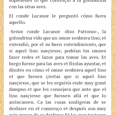
sopiésedes lo que contesçió a la golondrina
con las otras aves.
El conde Lucanor le preguntó cómo fuera
aquello.
-Señor conde Lucanor -dixo Patronio-, la
golondrina vido que un omne senbrava lino, et
entendió, por el su buen entendimiento, que
si aquel lino nasçiesse, podrían los omnes
fazer redes et lazos para tomar las aves. Et
luego fuesse para las aves et fízolas ayuntar, et
díxoles en cómo el omne senbrava aquel lino
et que fuesen çiertas que si aquel lino
nasçiesse, que se les seguiría ende muy grant
dampno et que les consejava que ante que el
lino nasçiesse que fuessen allá et que lo
arrincassen. Ca las cosas sonligeras de se
desfazer en el comienço et después son muy
más graves de se desfazer. Et las aves tovieron