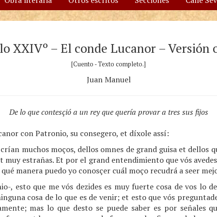
Obra literaria
Otros escritos
Secciones
Calle Se
o XXIVº – El conde Lucanor – Versión o
[Cuento - Texto completo.]
Juan Manuel
De lo que contesçió a un rey que quería provar a tres sus fijos
canor con Patronio, su consegero, et díxole assí:
e crían muchos moços, dellos omnes de grand guisa et dellos q
t muy estrañas. Et por el grand entendimiento que vós avedes
 qué manera puedo yo conosçer cuál moço recudrá a seer mej
io-, esto que me vós dezides es muy fuerte cosa de vos lo de
nguna cosa de lo que es de venir; et esto que vós preguntade
amente; mas lo que desto se puede saber es por señales q