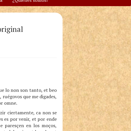
va
¿Quiénes somos?
riginal
ue lo non son tanto, et beo
, ruégovos que me digades,
or omne.
zir ciertamente, ca non se
s es por venir, et por ende
ue paresçen en los moços,