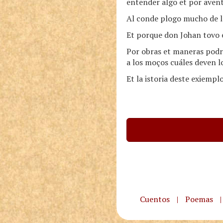
entender algo et por avent
Al conde plogo mucho de lo
Et porque don Johan tovo es
Por obras et maneras podr
a los moços cuáles deven l
Et la istoria deste exiemplo
Cuentos
|
Poemas
|