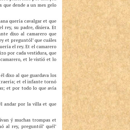
les que dende a un mes gelo
ñana quería cavalgar et que
 rey, su padre, dixiera. Et
nfante dixo al camarero que
ey et preguntól’ que cuáles
uería el rey. Et el camarero
fizo por cada vestidura, que
camarero, et le vistió et lo
 él dixo al que guardava los
traería; et el infante tornó
las; et por todo lo que avía
l andar por la villa et que
t ivan ý muchas trompas et
ó al rey, preguntól’ quél’