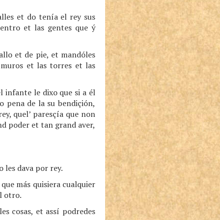
lles et do tenía el rey sus
dentro et las gentes que ý
allo et de pie, et mandóles
muros et las torres et las
 infante le dixo que si a él
so pena de la su bendiçión,
 rey, quel’ paresçía que non
nd poder et tan grand aver,
o les dava por rey.
r que más quisiera cualquier
l otro.
les cosas, et assí podredes