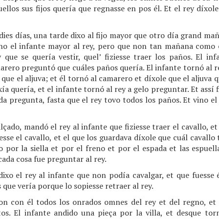
uellos sus fijos quería que regnasse en pos él. Et el rey díxo
dies días, una tarde dixo al fijo mayor que otro día grand ma
ino el infante mayor al rey, pero que non tan mañana como el
y que se quería vestir, quel’ fiziesse traer los paños. El i
marero preguntó que cuáles paños quería. El infante tornó al r
 que el aljuva; et él tornó al camarero et díxole que el aljuva q
a quería, et el infante tornó al rey a gelo preguntar. Et assí 
da pregunta, fasta que el rey tovo todos los paños. Et vino el 
lçado, mandó el rey al infante que fiziesse traer el cavallo, et
iesse el cavallo, et el que los guardava díxole que cuál cavallo 
zo por la siella et por el freno et por el espada et las espuel
cada cosa fue preguntar al rey.
ixo el rey al infante que non podía cavalgar, et que fuesse é
 que vería porque lo sopiesse retraer al rey.
ron con él todos los onrados omnes del rey et del regno, e
os. El infante andido una pieça por la villa, et desque torn