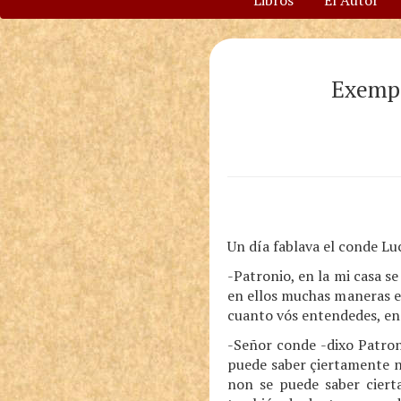
Libros
El Autor
Exempl
Un día fablava el conde Lu
-Patronio, en la mi casa s
en ellos muchas maneras e
cuanto vós entendedes, en
-Señor conde -dixo Patron
puede saber çiertamente ni
non se puede saber ciert