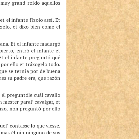
n muy grand roído aquellos
t el infante fízolo assí. Et
ízolo, et dixo bien como el
ñana. Et el infante madurgó
ierto, entró el infante et
 Et el infante preguntó qué
 por ello et tráxogelo todo.
 que se ternía por de buena
pues su padre era, que razón
t él preguntóle cuál cavallo
n mester paral’ cavalgar, et
fizo, non preguntó por ello
uel’ contasse lo que viesse.
 mas él nin ninguno de sus