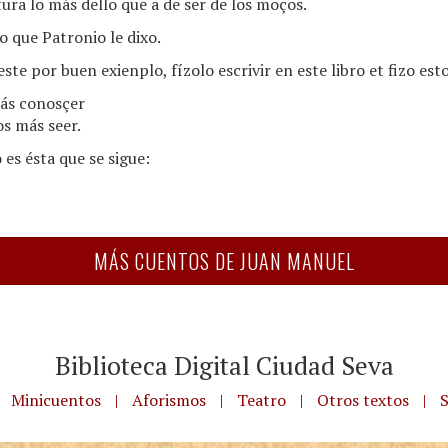
ura lo más dello que a de ser de los moços.
 que Patronio le dixo.
te por buen exienplo, fízolo escrivir en este libro et fizo esto
ás conosçer
os más seer.
 es ésta que se sigue:
MÁS CUENTOS DE JUAN MANUEL
Biblioteca Digital Ciudad Seva
Minicuentos
|
Aforismos
|
Teatro
|
Otros textos
|
S