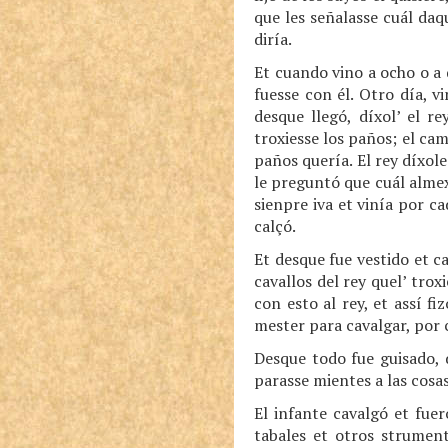
que les señalasse cuál daq
diría.
Et cuando vino a ocho o a 
fuesse con él. Otro día, v
desque llegó, díxol’ el re
troxiesse los paños; el ca
paños quería. El rey díxole
le preguntó que cuál almexí
sienpre iva et vinía por ca
calçó.
Et desque fue vestido et ca
cavallos del rey quel’ trox
con esto al rey, et assí fi
mester para cavalgar, por 
Desque todo fue guisado, d
parasse mientes a las cosas
El infante cavalgó et fue
tabales et otros strument