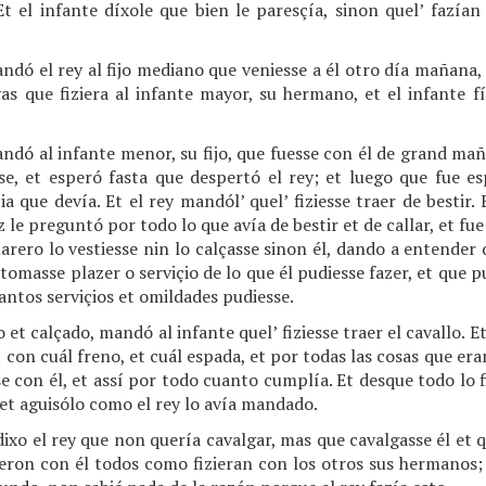
 Et el infante díxole que bien le paresçía, sinon quel’ fazía
ndó el rey al fijo mediano que veniesse a él otro día mañana, e
vas que fiziera al infante mayor, su hermano, et el infante f
andó al infante menor, su fijo, que fuesse con él de grand ma
se, et esperó fasta que despertó el rey; et luego que fue esp
ia que devía. Et el rey mandól’ quel’ fiziesse traer de bestir.
 le preguntó por todo lo que avía de bestir et de callar, et fue
rero lo vestiesse nin lo calçasse sinon él, dando a entender
, tomasse plazer o serviçio de lo que él pudiesse fazer, et que 
antos serviçios et omildades pudiesse.
o et calçado, mandó al infante quel’ fiziesse traer el cavallo. E
et con cuál freno, et cuál espada, et por todas las cosas que era
e con él, et assí por todo cuanto cumplía. Et desque todo lo 
 et aguisólo como el rey lo avía mandado.
ixo el rey que non quería cavalgar, mas que cavalgasse él et q
fueron con él todos como fizieran con los otros sus hermanos;