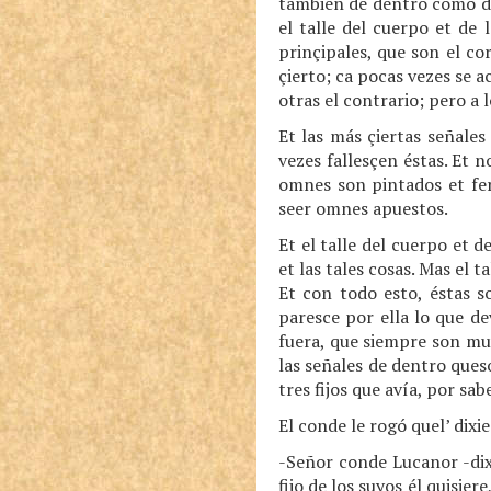
también de dentro como de f
el talle del cuerpo et de
prinçipales, que son el co
çierto; ca pocas vezes se a
otras el contrario; pero a 
Et las más çiertas señales
vezes fallesçen éstas. Et 
omnes son pintados et fe
seer omnes apuestos.
Et el talle del cuerpo et 
et las tales cosas. Mas el
Et con todo esto, éstas s
paresce por ella lo que de
fuera, que siempre son mu
las señales de dentro que
tres fijos que avía, por sa
El conde le rogó quel’ dixi
-Señor conde Lucanor -dix
fijo de los suyos él quisie