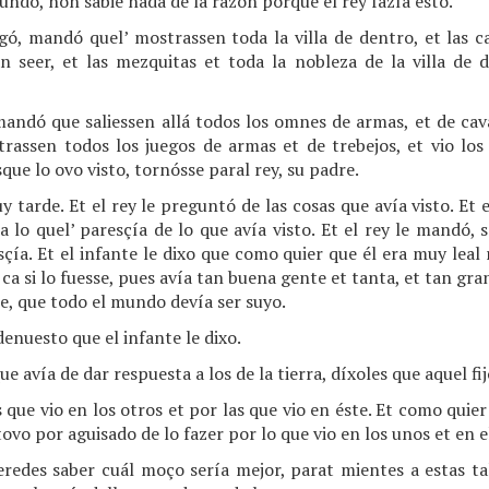
do, non sabié nada de la razón porque el rey fazía esto.
gó, mandó quel’ mostrassen toda la villa de dentro, et las ca
n seer, et las mezquitas et toda la nobleza de la villa de 
mandó que saliessen allá todos los omnes de armas, et de cav
trassen todos los juegos de armas et de trebejos, et vio los 
esque lo ovo visto, tornósse paral rey, su padre.
tarde. Et el rey le preguntó de las cosas que avía visto. Et el
ía lo quel’ paresçía de lo que avía visto. Et el rey le mandó, 
esçía. Et el infante le dixo que como quier que él era muy leal
ca si lo fuesse, pues avía tan buena gente et tanta, et tan gra
se, que todo el mundo devía ser suyo.
enuesto que el infante le dixo.
e avía de dar respuesta a los de la tierra, díxoles que aquel fij
s que vio en los otros et por las que vio en éste. Et como quie
tovo por aguisado de lo fazer por lo que vio en los unos et en e
eredes saber cuál moço sería mejor, parat mientes a estas ta