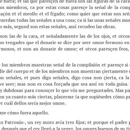
uera; et las que paresçen de fuera son las figuras de la cara 
 los miembros, ca por estas cosas paresçe la señal de la com
raçón et el meollo et el fígado; como quier que estas son se
cuerdan todas las señales a una cosa; ca si las unas señales m
lo más, segund son estas señales, assí recuden las obras.
 son las de la cara, et señaladamente las de los ojos, et otro
non tengades que el donarie se dize por seer omne fermoso en
rmosos, et non an donarie de omne; et otros paresçen feos,
de los miembros muestran señal de la complisión et paresçe si d
 talle del cuerpo et de los miembros non muestran çiertamente c
on señales, et pues digo señales, digo cosa non çierta, ca la
ve seer; mas non es cosa forçada que sea assí en toda guisa. 
y dubdosas para conosçer lo que vós me preguntades. Mas p
son ya cuanto más ciertas, plazerme ía que sopiésedes cómo p
ber cuál dellos sería mejor omne.
esse cómo fuera aquello.
o Patronio-, un rey moro avía tres fijos; et porque el padre 
re, después que el rey llegó a la vegez, los omnes buenos de su 