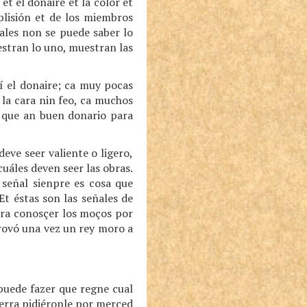
et el donaire et la color et
plisión et de los miembros
ñales non se puede saber lo
uestran lo uno, muestran las
sí el donaire; ca muy pocas
 la cara nin feo, ca muchos
 que an buen donario para
eve seer valiente o ligero,
uáles deven seer las obras.
 señal sienpre es cosa que
Et éstas son las señales de
ara conosçer los moços por
rovó una vez un rey moro a
puede fazer que regne cual
tierra pidiéronle por merçed