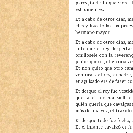
paresçía de lo que viera.
estrumentes.
Et a cabo de otros días, ma
el rey fizo todas las prue
hermano mayor.
Et a cabo de otros días, m
ante que el rey despertas
omillósele con la reverenç
paños quería, et en una vez
Et non quiso que otro cama
ventura si el rey, su padre
et aguisado era de fazer cu
Et desque el rey fue vestid
quería, et con cuál siella 
quién quería que cavalgass
más de una vez, et tráxolo
Et desque todo fue fecho, d
Et el infante cavalgó et 