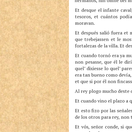
hermanos, nin omne del mun
Et desque el infante caval
tesoros, et cuántos podía
moravan.
Et después salió fuera et 
que trebejassen et le mos
fortalezas de la villa. Et d
Et cuando tornó era ya muy 
non pesasse, que él le dir
quel’ dixiesse lo quel’ par
era tan bueno como devía, 
et que si por él non fincas
Al rey plogo mucho deste d
Et cuando vino el plazo a qu
Et esto fizo por las señale
de los otros para rey, non 
Et vós, señor conde, si qu