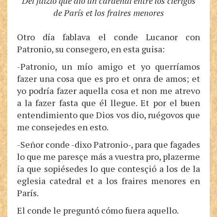
Del juizio que dio un cardenal entre los clérigos
de París et los fraires menores
Otro día fablava el conde Lucanor con
Patronio, su consegero, en esta guisa:
-Patronio, un mío amigo et yo querríamos
fazer una cosa que es pro et onra de amos; et
yo podría fazer aquella cosa et non me atrevo
a la fazer fasta que él llegue. Et por el buen
entendimiento que Dios vos dio, ruégovos que
me consejedes en esto.
-Señor conde -dixo Patronio-, para que fagades
lo que me paresçe más a vuestra pro, plazerme
ía que sopiésedes lo que contesçió a los de la
eglesia catedral et a los fraires menores en
París.
El conde le preguntó cómo fuera aquello.