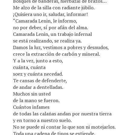
Bosques de banderas, hierbazal de brazos…
Me alzo de la silla con radiante júbilo.
¡Quisiera uno ir, saludar, informar!
“Camarada Lenin, le informo,
no por deber, sí por afán del alma.
Camarada Lenin, un trabajo infernal
se está realizando, se realiza ya.
Damos la luz, vestimos a pobres y desnudos,
crece la extracción de carbón y mineral.
Y a la vez, junto a esto,
cuánta, cuánta
soez y cuánta necedad.
Te cansas de defenderte,
de andar a dentelladas.
Muchos sin usted
de la mano se fueron.
Cuántos infames
de todas las calañas andan por nuestra tierra
y en torno a nuestro suelo.
No se puede ni contar lo que son ni motejarlos.
Toda una cadena de tipos se extiende.