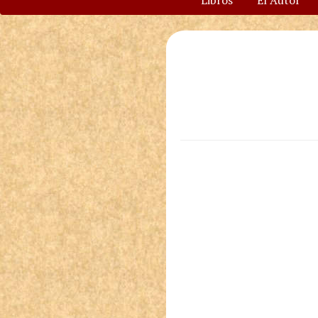
Libros
El Autor