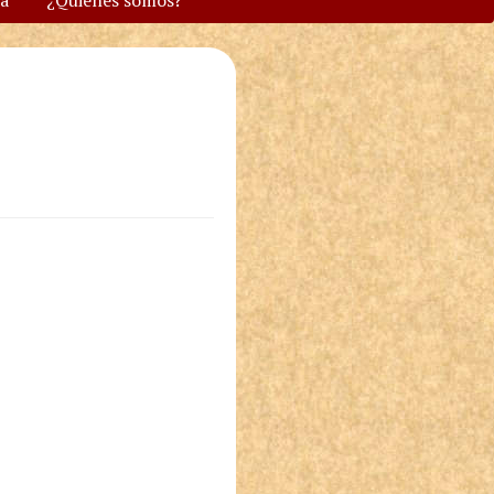
va
¿Quiénes somos?