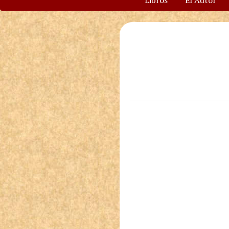
Libros
El Autor