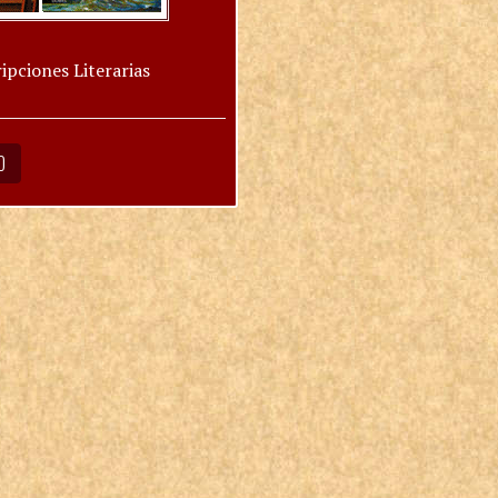
ipciones Literarias
O