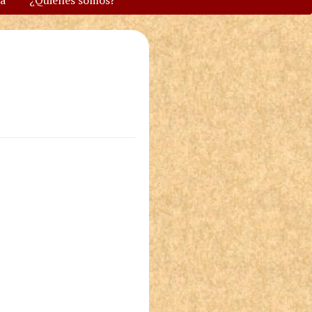
va
¿Quiénes somos?