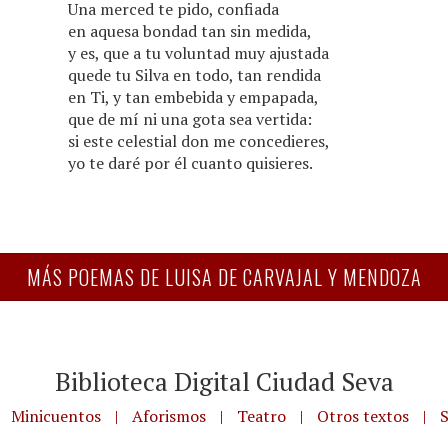
Una merced te pido, confiada
en aquesa bondad tan sin medida,
y es, que a tu voluntad muy ajustada
quede tu Silva en todo, tan rendida
en Ti, y tan embebida y empapada,
que de mí ni una gota sea vertida:
si este celestial don me concedieres,
yo te daré por él cuanto quisieres.
MÁS POEMAS DE LUISA DE CARVAJAL Y MENDOZA
Biblioteca Digital Ciudad Seva
Minicuentos
|
Aforismos
|
Teatro
|
Otros textos
|
S