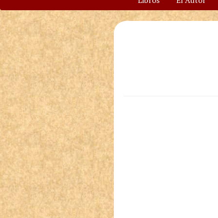
Libros
El Autor