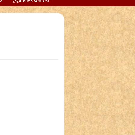
va
¿Quiénes somos?