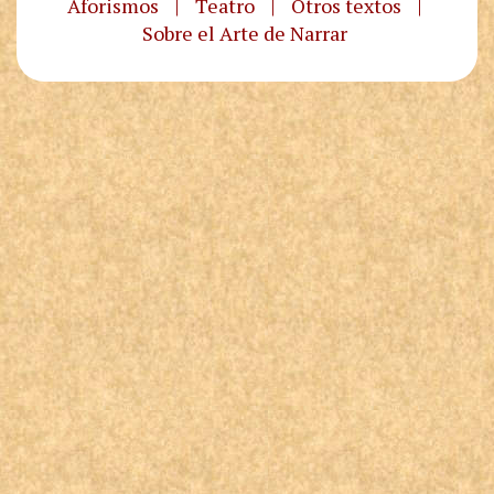
Aforismos
|
Teatro
|
Otros textos
|
Sobre el Arte de Narrar