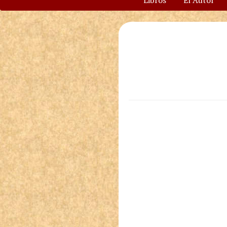
Libros
El Autor