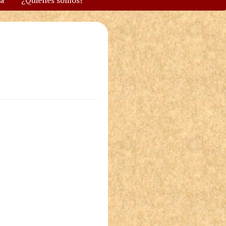
va
¿Quiénes somos?