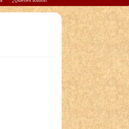
va
¿Quiénes somos?