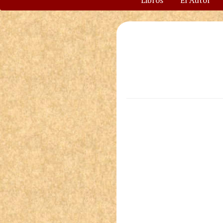
Libros
El Autor