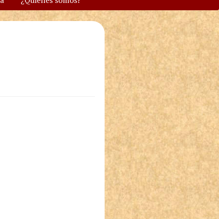
va
¿Quiénes somos?