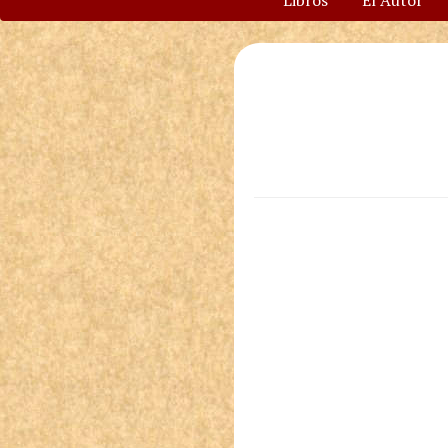
Libros
El Autor