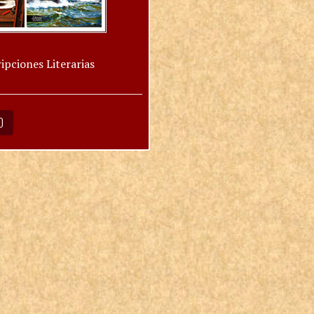
ipciones Literarias
O