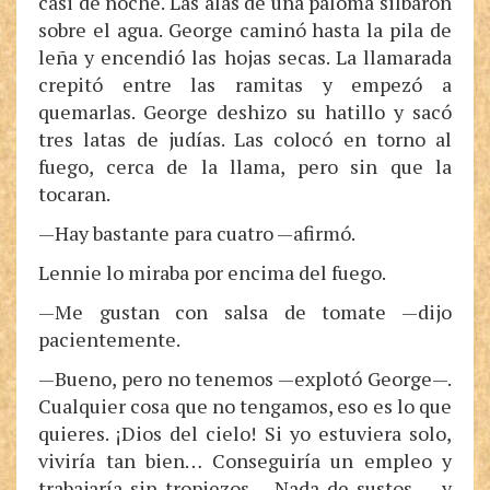
casi de noche. Las alas de una paloma silbaron
sobre el agua. George caminó hasta la pila de
leña y encendió las hojas secas. La llamarada
crepitó entre las ramitas y empezó a
quemarlas. George deshizo su hatillo y sacó
tres latas de judías. Las colocó en torno al
fuego, cerca de la llama, pero sin que la
tocaran.
—Hay bastante para cuatro —afirmó.
Lennie lo miraba por encima del fuego.
—Me gustan con salsa de tomate —dijo
pacientemente.
—Bueno, pero no tenemos —explotó George—.
Cualquier cosa que no tengamos, eso es lo que
quieres. ¡Dios del cielo! Si yo estuviera solo,
viviría tan bien… Conseguiría un empleo y
trabajaría sin tropiezos… Nada de sustos…, y