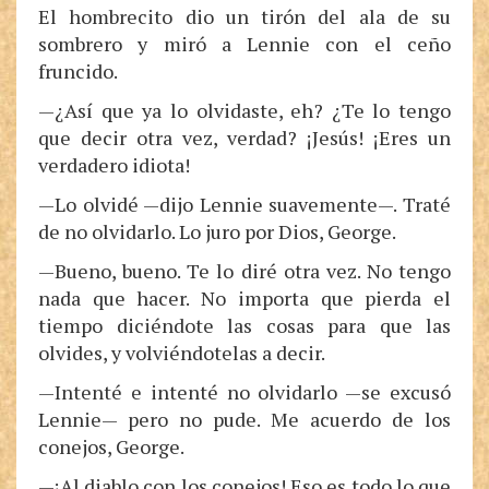
El hombrecito dio un tirón del ala de su
sombrero y miró a Lennie con el ceño
fruncido.
—¿Así que ya lo olvidaste, eh? ¿Te lo tengo
que decir otra vez, verdad? ¡Jesús! ¡Eres un
verdadero idiota!
—Lo olvidé —dijo Lennie suavemente—. Traté
de no olvidarlo. Lo juro por Dios, George.
—Bueno, bueno. Te lo diré otra vez. No tengo
nada que hacer. No importa que pierda el
tiempo diciéndote las cosas para que las
olvides, y volviéndotelas a decir.
—Intenté e intenté no olvidarlo —se excusó
Lennie— pero no pude. Me acuerdo de los
conejos, George.
—¡Al diablo con los conejos! Eso es todo lo que