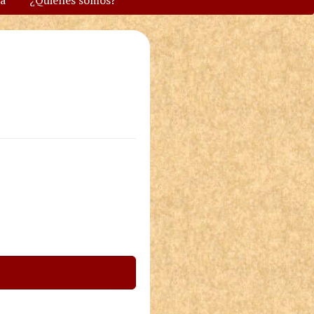
va
¿Quiénes somos?