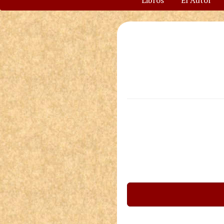
Libros
El Autor