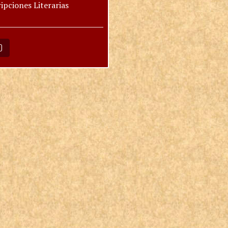
ipciones Literarias
O