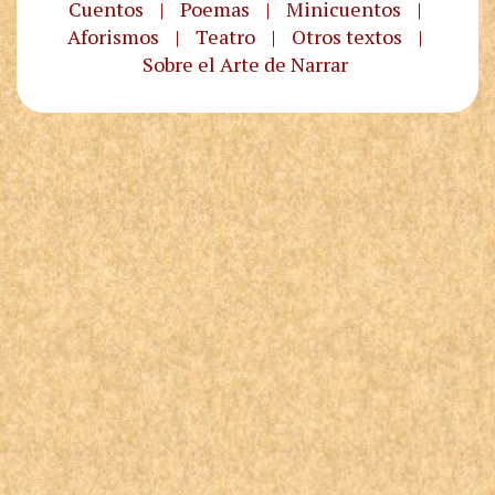
Cuentos
|
Poemas
|
Minicuentos
|
Aforismos
|
Teatro
|
Otros textos
|
Sobre el Arte de Narrar