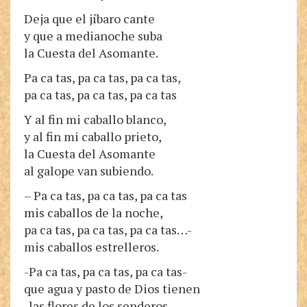
Deja que el jíbaro cante
y que a medianoche suba
la Cuesta del Asomante.
Pa ca tas, pa ca tas, pa ca tas,
pa ca tas, pa ca tas, pa ca tas
Y al fin mi caballo blanco,
y al fin mi caballo prieto,
la Cuesta del Asomante
al galope van subiendo.
– Pa ca tas, pa ca tas, pa ca tas
mis caballos de la noche,
pa ca tas, pa ca tas, pa ca tas…-
mis caballos estrelleros.
-Pa ca tas, pa ca tas, pa ca tas-
que agua y pasto de Dios tienen
-las flores de los senderos