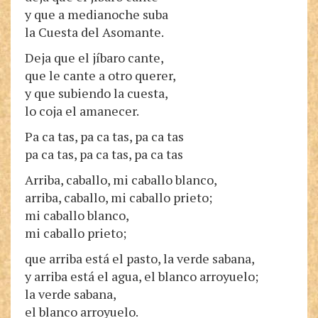
y que a medianoche suba
la Cuesta del Asomante.
Deja que el jíbaro cante,
que le cante a otro querer,
y que subiendo la cuesta,
lo coja el amanecer.
Pa ca tas, pa ca tas, pa ca tas
pa ca tas, pa ca tas, pa ca tas
Arriba, caballo, mi caballo blanco,
arriba, caballo, mi caballo prieto;
mi caballo blanco,
mi caballo prieto;
que arriba está el pasto, la verde sabana,
y arriba está el agua, el blanco arroyuelo;
la verde sabana,
el blanco arroyuelo.