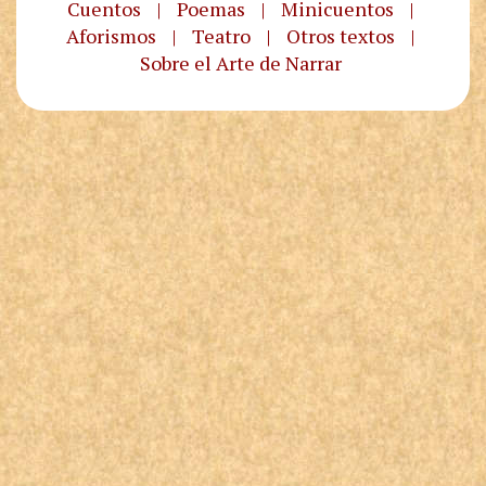
Cuentos
|
Poemas
|
Minicuentos
|
Aforismos
|
Teatro
|
Otros textos
|
Sobre el Arte de Narrar