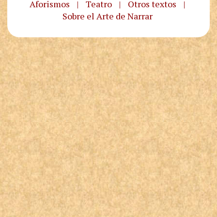
Aforismos
|
Teatro
|
Otros textos
|
Sobre el Arte de Narrar