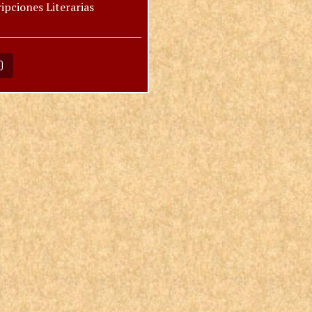
ipciones Literarias
O