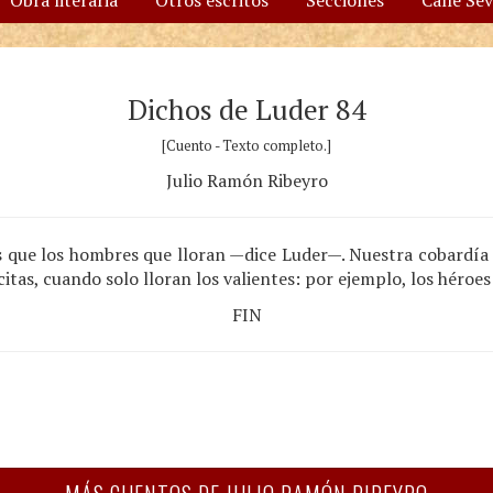
Obra literaria
Otros escritos
Secciones
Calle Se
Dichos de Luder 84
[Cuento - Texto completo.]
Julio Ramón Ribeyro
ue los hombres que lloran —dice Luder—. Nuestra cobardía 
itas, cuando solo lloran los valientes: por ejemplo, los héroe
FIN