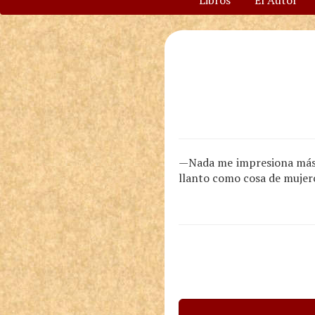
Libros
El Autor
—Nada me impresiona más q
llanto como cosa de mujerc