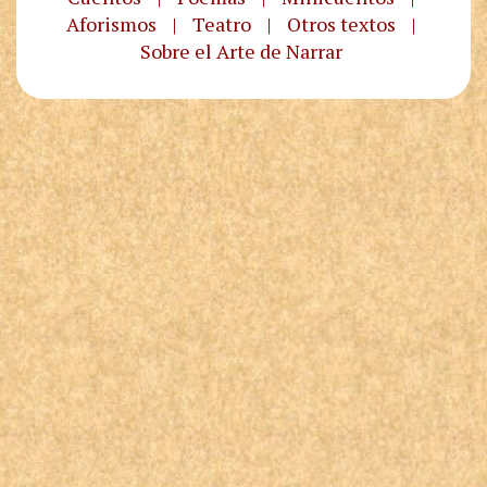
Aforismos
|
Teatro
|
Otros textos
|
Sobre el Arte de Narrar