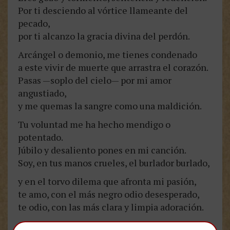
Por ti desciendo al vórtice llameante del
pecado,
por ti alcanzo la gracia divina del perdón.
Arcángel o demonio, me tienes condenado
a este vivir de muerte que arrastra el corazón.
Pasas —soplo del cielo— por mi amor
angustiado,
y me quemas la sangre como una maldición.
Tu voluntad me ha hecho mendigo o
potentado.
Júbilo y desaliento pones en mi canción.
Soy, en tus manos crueles, el burlador burlado,
y en el torvo dilema que afronta mi pasión,
te amo, con el más negro odio desesperado,
te odio, con las más clara y limpia adoración.