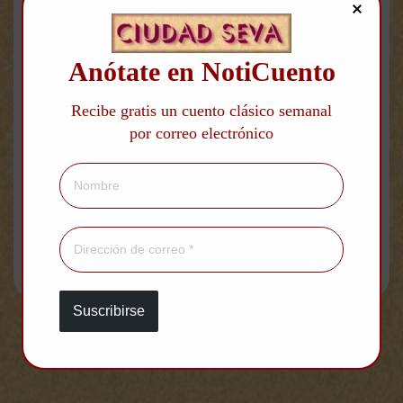
MÁS POEMAS DE LUIS PALÉS MATOS
Anótate en NotiCuento
Recibe gratis un cuento clásico semanal
por correo electrónico
Biblioteca Digital Ciudad
Seva
Cuentos
|
Poemas
|
Minicuentos
|
Aforismos
|
Teatro
|
Otros textos
|
Sobre el Arte de Narrar
Suscribirse