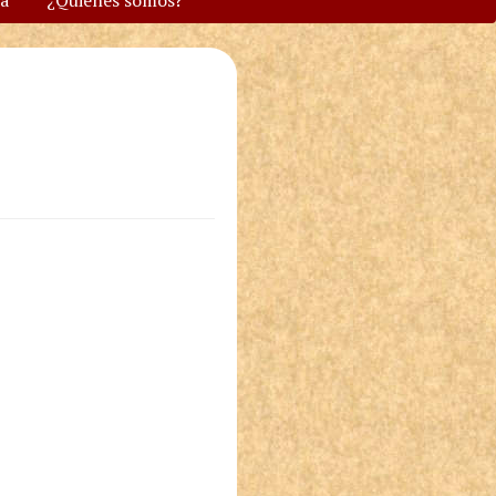
va
¿Quiénes somos?