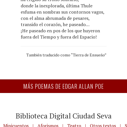
donde la inexplorada, última Thule
esfuma en sombras sus contornos vagos,
con el alma abrumada de pesares,
transido el corazón, he paseado…
¡He paseado en pos de los que huyeron
fuera del Tiempo y fuera del Espacio!
También traducido como “Tierra de Ensueño”
MÁS POEMAS DE EDGAR ALLAN POE
Biblioteca Digital Ciudad Seva
Minicuentos
|
Aforismos
|
Teatro
|
Otros textos
|
S