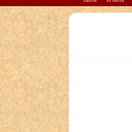
Libros
El Autor