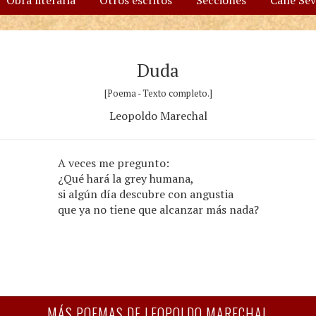
Obra literaria
Otros escritos
Secciones
Calle Se
Duda
[Poema - Texto completo.]
Leopoldo Marechal
A veces me pregunto:
¿Qué hará la grey humana,
si algún día descubre con angustia
que ya no tiene que alcanzar más nada?
MÁS POEMAS DE LEOPOLDO MARECHAL