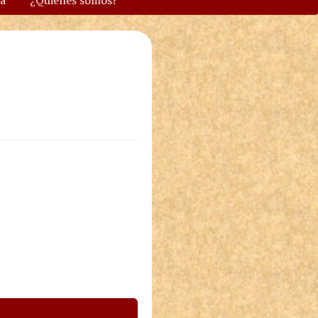
va
¿Quiénes somos?