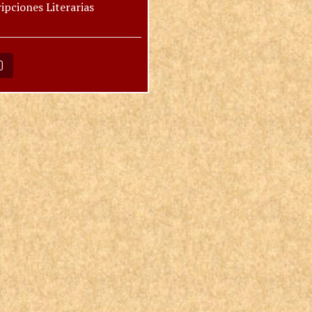
ipciones Literarias
O