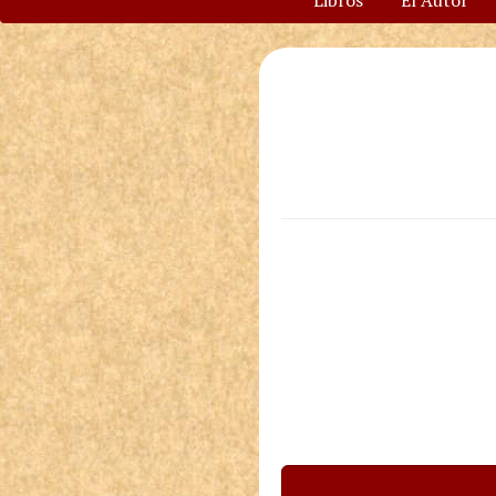
Libros
El Autor