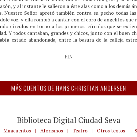
zón, y al instante le salieron a éste alas como a los demás áng
s. Nuestro Señor apretó también contra su pecho todas las 
ndole voz, y ella rompió a cantar con el coro de angelitos que
do círculos en torno a los primeros, círculos que se extiend
dad. Y todos cantaban, grandes y chicos, junto con el buen ch
había estado abandonada, entre la basura de la calleja estre
FIN
MÁS CUENTOS DE HANS CHRISTIAN ANDERSEN
Biblioteca Digital Ciudad Seva
Minicuentos
|
Aforismos
|
Teatro
|
Otros textos
|
S