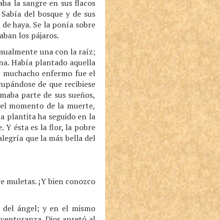
ba la sangre en sus flacos
 Sabía del bosque y de sus
 de haya. Se la ponía sobre
aban los pájaros.
casualmente una con la raíz;
na. Había plantado aquella
el muchacho enfermo fue el
cupándose de que recibiese
rmaba parte de sus sueños,
en el momento de la muerte,
a plantita ha seguido en la
 Y ésta es la flor, la pobre
legría que la más bella del
re muletas. ¡Y bien conozco
o del ángel; y en el mismo
venturanza. Dios apretó al