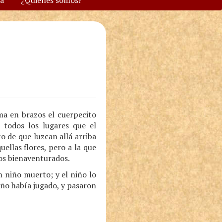
va
¿Quiénes somos?
ma en brazos el cuerpecito
 todos los lugares que el
o de que luzcan allá arriba
ellas flores, pero a la que
los bienaventurados.
n niño muerto; y el niño lo
ño había jugado, y pasaron