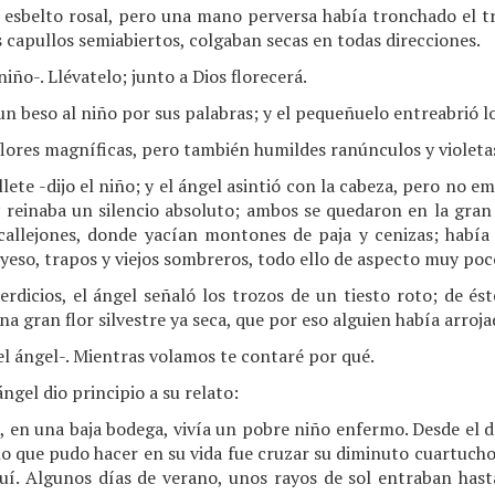
y esbelto rosal, pero una mano perversa había tronchado el tr
 capullos semiabiertos, colgaban secas en todas direcciones.
niño-. Llévatelo; junto a Dios florecerá.
un beso al niño por sus palabras; y el pequeñuelo entreabrió lo
ores magníficas, pero también humildes ranúnculos y violetas 
ete -dijo el niño; y el ángel asintió con la cabeza, pero no e
y reinaba un silencio absoluto; ambos se quedaron en la gran 
callejones, donde yacían montones de paja y cenizas; había
 yeso, trapos y viejos sombreros, todo ello de aspecto muy poc
erdicios, el ángel señaló los trozos de un tiesto roto; de és
na gran flor silvestre ya seca, que por eso alguien había arrojad
 el ángel-. Mientras volamos te contaré por qué.
ngel dio principio a su relato:
, en una baja bodega, vivía un pobre niño enfermo. Desde el 
lo que pudo hacer en su vida fue cruzar su diminuto cuartuch
quí. Algunos días de verano, unos rayos de sol entraban has