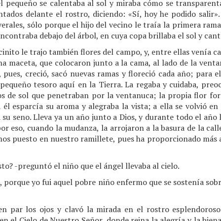
el pequeño se calentaba al sol y miraba cómo se transparenta
tados delante el rostro, diciendo: «Sí, hoy he podido salir».
erales, sólo porque el hijo del vecino le traía la primera rama
ncontraba debajo del árbol, en cuya copa brillaba el sol y cant
inito le trajo también flores del campo, y, entre ellas venía 
na maceta, que colocaron junto a la cama, al lado de la venta
 pues, creció, sacó nuevas ramas y floreció cada año; para 
 pequeño tesoro aquí en la Tierra. La regaba y cuidaba, preo
yos de sol que penetraban por la ventanuca; la propia flor fo
a él esparcía su aroma y alegraba la vista; a ella se volvió 
 su seno. Lleva ya un año junto a Dios, y durante todo el año l
or eso, cuando la mudanza, la arrojaron a la basura de la calle.
mos puesto en nuestro ramillete, pues ha proporcionado más a
o? -preguntó el niño que el ángel llevaba al cielo.
-, porque yo fui aquel pobre niño enfermo que se sostenía sob
n par los ojos y clavó la mirada en el rostro esplendoros
 el Cielo de Nuestro Señor, donde reina la alegría y la biena