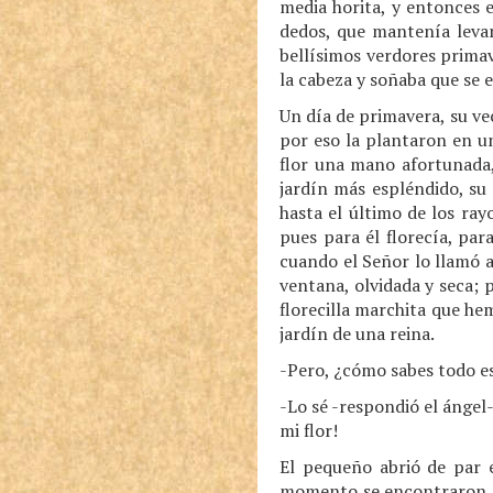
media horita, y entonces 
dedos, que mantenía levan
bellísimos verdores primav
la cabeza y soñaba que se e
Un día de primavera, su vec
por eso la plantaron en u
flor una mano afortunada,
jardín más espléndido, su
hasta el último de los ra
pues para él florecía, par
cuando el Señor lo llamó a
ventana, olvidada y seca; p
florecilla marchita que he
jardín de una reina.
-Pero, ¿cómo sabes todo est
-Lo sé -respondió el ángel
mi flor!
El pequeño abrió de par e
momento se encontraron en