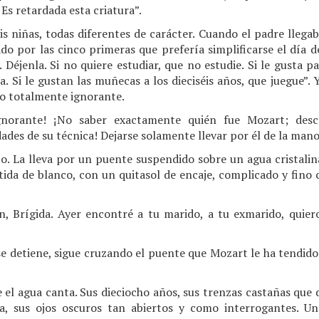
 Es retardada esta criatura”.
s niñas, todas diferentes de carácter. Cuando el padre llegaba
do por las cinco primeras que prefería simplificarse el día 
. Déjenla. Si no quiere estudiar, que no estudie. Si le gusta 
la. Si le gustan las muñecas a los dieciséis años, que juegue”.
o totalmente ignorante.
gnorante! ¡No saber exactamente quién fue Mozart; desc
idades de su técnica! Dejarse solamente llevar por él de la man
to. La lleva por un puente suspendido sobre un agua cristali
stida de blanco, con un quitasol de encaje, complicado y fino
, Brígida. Ayer encontré a tu marido, a tu exmarido, quiero
se detiene, sigue cruzando el puente que Mozart le ha tendido 
e el agua canta. Sus dieciocho años, sus trenzas castañas que 
ada, sus ojos oscuros tan abiertos y como interrogantes. U