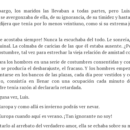
argo, los maridos las llevaban a todas partes, pero Lu
se avergonzaba de ella, de su ignorancia, de su timidez y hasta
dijera que tenía por lo menos veintiuno, como si su extrema 
e acostaba siempre! Nunca la escuchaba del todo. Le sonreía, 
uinal. La colmaba de caricias de las que él estaba ausente. ¿
stumbre, tal vez para estrechar la vieja relación de amistad c
para los hombres en una serie de costumbres consentidas y con
se producía el desbarajuste, el fracaso. Y los hombres empe
sentarse en los bancos de las plazas, cada día peor vestidos y 
nto, consistía en llenar con una ocupación cada minuto d
e tenía razón al declararla retardada.
una vez, Luis.
Europa y como allá es invierno podrás ver nevar.
Europa cuando aquí es verano. ¡Tan ignorante no soy!
arlo al arrebato del verdadero amor, ella se echaba sobre su m