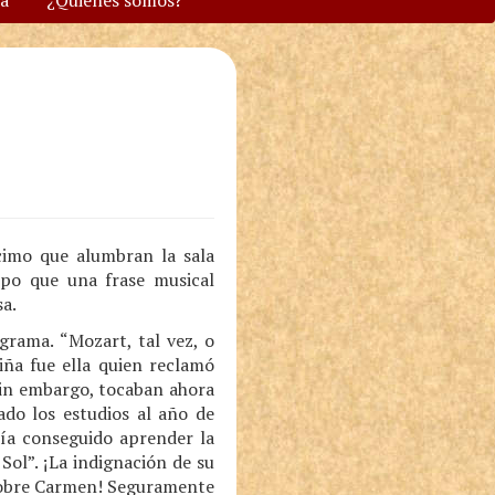
va
¿Quiénes somos?
acimo que alumbran la sala
mpo que una frase musical
sa.
grama. “Mozart, tal vez, o
iña fue ella quien reclamó
sin embargo, tocaban ahora
ado los estudios al año de
bía conseguido aprender la
ol”. ¡La indignación de su
 ¡Pobre Carmen! Seguramente