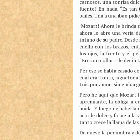
carnosos, una sonrisa dulc
fuente? En nada. “Es tan 
bailes. Una a una iban pid
¡Mozart! Ahora le brinda u
ahora le abre una verja d
íntimo de su padre. Desde m
cuello con los brazos, en
los ojos, la frente y el 
“Eres un collar —le decía L
Por eso se había casado co
cual era: tonta, jugueton
Luis por amor; sin embarg
Pero he aquí que Mozart 
apremiante, la obliga a c
huida. Y luego de haberla 
acorde dulce y firme a la 
tanto crece la llama de las 
De nuevo la penumbra y de 