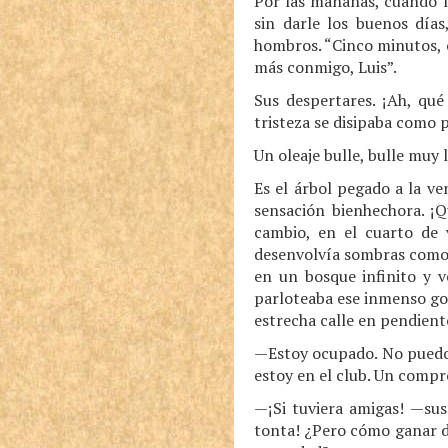
Por las mañanas, cuando la
sin darle los buenos día
hombros. “Cinco minutos, 
más conmigo, Luis”.
Sus despertares. ¡Ah, qué
tristeza se disipaba como 
Un oleaje bulle, bulle muy
Es el árbol pegado a la ve
sensación bienhechora. ¡Q
cambio, en el cuarto de v
desenvolvía sombras como d
en un bosque infinito y 
parloteaba ese inmenso gom
estrecha calle en pendient
—Estoy ocupado. No puedo
estoy en el club. Un compr
—¡Si tuviera amigas! —sus
tonta! ¿Pero cómo ganar d