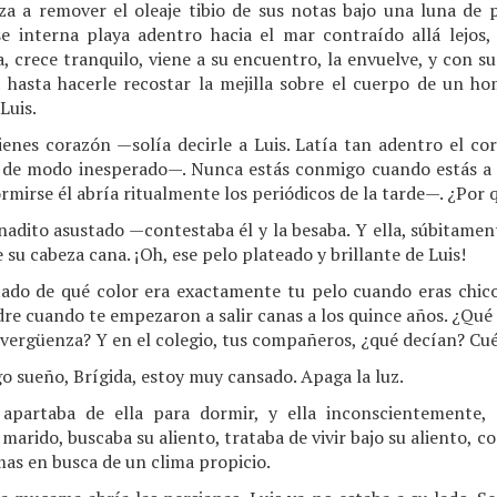
 a remover el oleaje tibio de sus notas bajo una luna de p
se interna playa adentro hacia el mar contraído allá lejos
, crece tranquilo, viene a su encuentro, la envuelve, y con s
hasta hacerle recostar la mejilla sobre el cuerpo de un hom
Luis.
enes corazón —solía decirle a Luis. Latía tan adentro el c
y de modo inesperado—. Nunca estás conmigo cuando estás a
rmirse él abría ritualmente los periódicos de la tarde—. ¿Por
adito asustado —contestaba él y la besaba. Y ella, súbitament
su cabeza cana. ¡Oh, ese pelo plateado y brillante de Luis!
ado de qué color era exactamente tu pelo cuando eras chic
re cuando te empezaron a salir canas a los quince años. ¿Qué d
 vergüenza? Y en el colegio, tus compañeros, ¿qué decían? Cuén
 sueño, Brígida, estoy muy cansado. Apaga la luz.
apartaba de ella para dormir, y ella inconscientemente,
marido, buscaba su aliento, trataba de vivir bajo su aliento, 
mas en busca de un clima propicio.