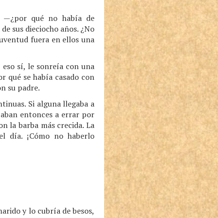
is —¿por qué no había de
 de sus dieciocho años. ¿No
juventud fuera en ellos una
eso sí, le sonreía con una
Por qué se había casado con
on su padre.
tinuas. Si alguna llegaba a
zaban entonces a errar por
con la barba más crecida. La
el día. ¡Cómo no haberlo
arido y lo cubría de besos,