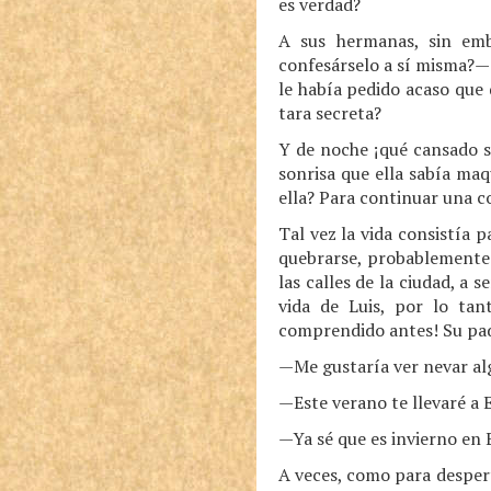
es verdad?
A sus hermanas, sin emb
confesárselo a sí misma?— 
le había pedido acaso que 
tara secreta?
Y de noche ¡qué cansado s
sonrisa que ella sabía maq
ella? Para continuar una co
Tal vez la vida consistía 
quebrarse, probablemente 
las calles de la ciudad, a 
vida de Luis, por lo ta
comprendido antes! Su padr
—Me gustaría ver nevar alg
—Este verano te llevaré a 
—Ya sé que es invierno en 
A veces, como para despert