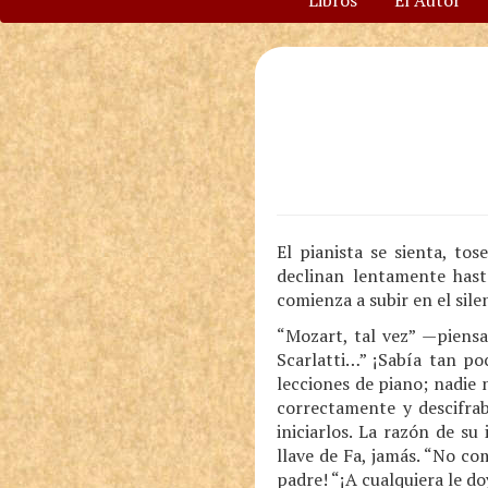
Libros
El Autor
El pianista se sienta, to
declinan lentamente hast
comienza a subir en el sile
“Mozart, tal vez” —piensa
Scarlatti…” ¡Sabía tan po
lecciones de piano; nadie
correctamente y descifrab
iniciarlos. La razón de s
llave de Fa, jamás. “No c
padre! “¡A cualquiera le d