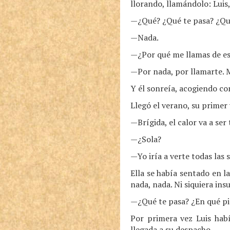
llorando, llamándolo: Luis,
—¿Qué? ¿Qué te pasa? ¿Qu
—Nada.
—¿Por qué me llamas de e
—Por nada, por llamarte. 
Y él sonreía, acogiendo co
Llegó el verano, su primer
—Brígida, el calor va a se
—¿Sola?
—Yo iría a verte todas las 
Ella se había sentado en l
nada, nada. Ni siquiera insu
—¿Qué te pasa? ¿En qué pi
Por primera vez Luis habí
llegada a su despacho.