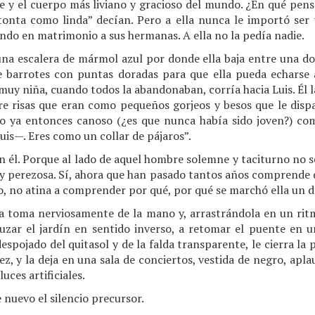
e y el cuerpo más liviano y gracioso del mundo. ¿En qué pens
tonta como linda” decían. Pero a ella nunca le importó ser 
iendo en matrimonio a sus hermanas. A ella no la pedía nadie.
na escalera de mármol azul por donde ella baja entre una doble
e barrotes con puntas doradas para que ella pueda echarse a
uy niña, cuando todos la abandonaban, corría hacia Luis. Él la
tre risas que eran como pequeños gorjeos y besos que le dis
pelo ya entonces canoso (¿es que nunca había sido joven?) co
uis—. Eres como un collar de pájaros”.
n él. Porque al lado de aquel hombre solemne y taciturno no se
a y perezosa. Sí, ahora que han pasado tantos años comprende 
o, no atina a comprender por qué, por qué se marchó ella un 
la toma nerviosamente de la mano y, arrastrándola en un ri
ruzar el jardín en sentido inverso, a retomar el puente en u
despojado del quitasol y de la falda transparente, le cierra la
vez, y la deja en una sala de conciertos, vestida de negro, a
luces artificiales.
nuevo el silencio precursor.