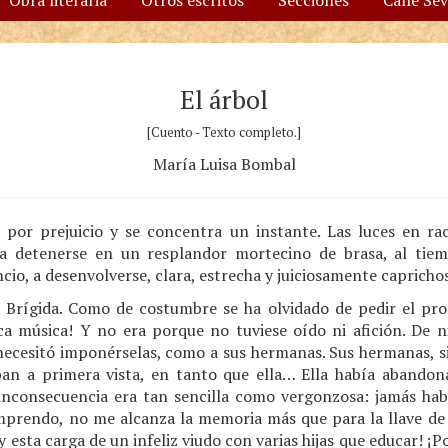
Obra literaria
Otros escritos
Secciones
Calle Se
El árbol
[Cuento - Texto completo.]
María Luisa Bombal
se por prejuicio y se concentra un instante. Las luces en r
a detenerse en un resplandor mortecino de brasa, al tie
ncio, a desenvolverse, clara, estrecha y juiciosamente capricho
 Brígida. Como de costumbre se ha olvidado de pedir el pro
ca música! Y no era porque no tuviese oído ni afición. De n
 necesitó imponérselas, como a sus hermanas. Sus hermanas, 
an a primera vista, en tanto que ella… Ella había abandon
u inconsecuencia era tan sencilla como vergonzosa: jamás ha
omprendo, no me alcanza la memoria más que para la llave de S
oy esta carga de un infeliz viudo con varias hijas que educar!