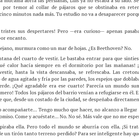
 mucama abría las persianas, Luis ya no estaba a su lado. Se
s, por temor al collar de pájaros que se obstinaba en rete
cinco minutos nada más. Tu estudio no va a desaparecer porq
 tristes sus despertares! Pero —era curioso— apenas pasaba
por encanto.
 lejano, murmura como un mar de hojas. ¿Es Beethoven? No.
ntana del cuarto de vestir. Le bastaba entrar para que sinties
ué calor hacía siempre en el dormitorio por las mañanas! 
estir, hasta la vista descansaba, se refrescaba. Las creton
e agua agitada y fría por las paredes, los espejos que doblaba
verde. ¡Qué agradable era ese cuarto! Parecía un mundo su
ero! Todos los pájaros del barrio venían a refugiarse en él. Er
e que, desde un costado de la ciudad, se despeñaba directament
 acompañarte… Tengo mucho que hacer, no alcanzo a llegar p
omiso. Come y acuéstate… No. No sé. Más vale que no me esper
piraba ella. Pero todo el mundo se aburría con ella. ¡Si tr
e un tirón tanto terreno perdido? Para ser inteligente hay qu