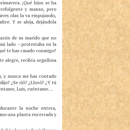
rimavera. ¡Qué lejos se ha
, refulgente y manso, pero
uaves olas la va empujando,
bre. Y se aleja, dejándola
orazón de su marido que no
 mi lado —protestaba en la
 qué te has casado conmigo?
e alegre, recibía orgullosa
o, y nunca me has contado
ijo? ¿Se rió? ¿Lloró? ¿Y tú
tame, Luis, cuéntame. . .
 durante la noche entera,
como una planta encerrada y