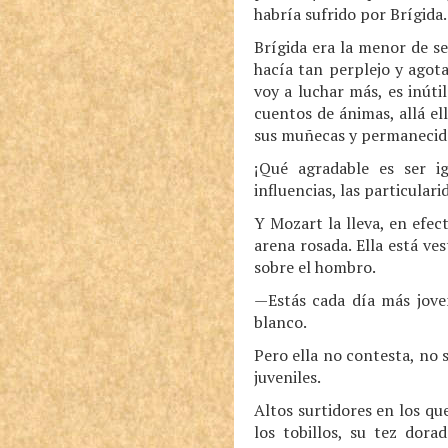
habría sufrido por Brígida.
Brígida era la menor de sei
hacía tan perplejo y agota
voy a luchar más, es inútil
cuentos de ánimas, allá el
sus muñecas y permanecid
¡Qué agradable es ser i
influencias, las particular
Y Mozart la lleva, en efec
arena rosada. Ella está ve
sobre el hombro.
—Estás cada día más joven
blanco.
Pero ella no contesta, no 
juveniles.
Altos surtidores en los qu
los tobillos, su tez dor