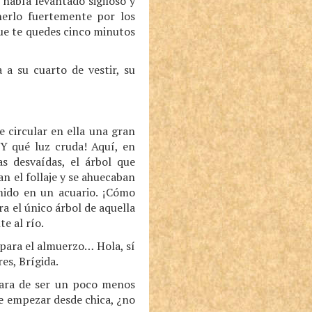
 había levantado sigiloso y
nerlo fuertemente por los
ue te quedes cinco minutos
 a su cuarto de vestir, su
e circular en ella una gran
¡Y qué luz cruda! Aquí, en
as desvaídas, el árbol que
n el follaje y se ahuecaban
mido en un acuario. ¡Cómo
a el único árbol de aquella
e al río.
ara el almuerzo… Hola, sí
es, Brígida.
atara de ser un poco menos
e empezar desde chica, ¿no