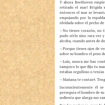
Y ahora Beethoven empieza
retirado el mar! Brígida 
entonces el mar se levanta
empujando por la espalda 
olvidada sobre el pecho de 
—No tienes corazón, no ti
pudo oírlo sino rara vez 
alcoba, cuando antes de do
—Porque tienes ojos de ven
sobre su hombro el peso de 
—Luis, nunca me has cont
tampoco lo que dijo tu mad
estabas orgulloso o tenías
—Mañana te contaré. Tengo
Inconscientemente él se 
perseguía el hombro de su 
sedienta que alarga sus ra