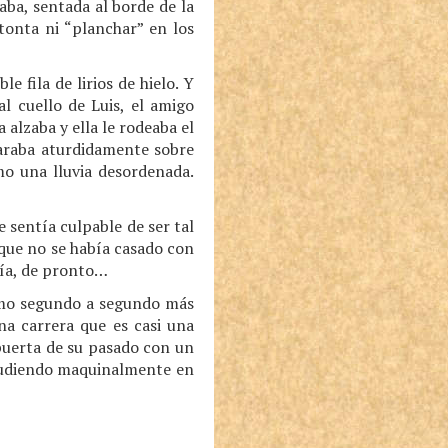
aba, sentada al borde de la
tonta ni “planchar” en los
 fila de lirios de hielo. Y
l cuello de Luis, el amigo
 alzaba y ella le rodeaba el
paraba aturdidamente sobre
mo una lluvia desordenada.
 sentía culpable de ser tal
que no se había casado con
día, de pronto…
tmo segundo a segundo más
na carrera que es casi una
 puerta de su pasado con un
plaudiendo maquinalmente en