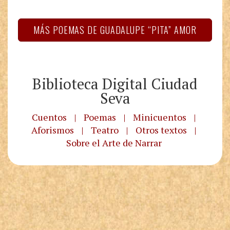
MÁS POEMAS DE GUADALUPE “PITA” AMOR
Biblioteca Digital Ciudad
Seva
Cuentos
|
Poemas
|
Minicuentos
|
Aforismos
|
Teatro
|
Otros textos
|
Sobre el Arte de Narrar