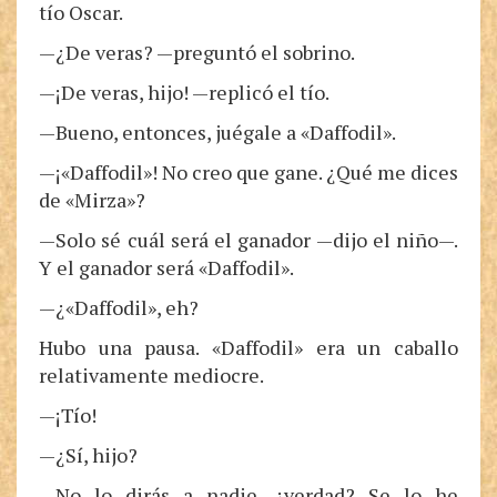
tío Oscar.
—¿De veras? —preguntó el sobrino.
—¡De veras, hijo! —replicó el tío.
—Bueno, entonces, juégale a «Daffodil».
—¡«Daffodil»! No creo que gane. ¿Qué me dices
de «Mirza»?
—Solo sé cuál será el ganador —dijo el niño—.
Y el ganador será «Daffodil».
—¿«Daffodil», eh?
Hubo una pausa. «Daffodil» era un caballo
relativamente mediocre.
—¡Tío!
—¿Sí, hijo?
—No lo dirás a nadie, ¿verdad? Se lo he