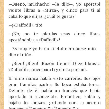
—Bueno, muchacho —le dijo—, yo apostaré
veinte libras a «Mirza», y cinco para ti al
caballo que elijas. ¿Cuál te gusta?
—¡«Daffodil», tío!
—¡No, no te pierdas esas cinco libras
apostándolas a «Daffodil»!
—Es lo que yo haría si el dinero fuese mío —
dijo el niño.
—¡Bien! ¡Bien! ¡Razón tienes! Diez libras a
«Daffodil», cinco para ti y cinco para mí.
El niño nunca había visto carreras. Sus ojos
eran llamitas azules. Su boca estaba tensa.
Delante de él había un francés que había
apostado a «Lancelot». Frenético, subía y
bajaba los brazos, gritando con su acento
francés: «¡“Lancelot”! ¡“Lancelot”!».