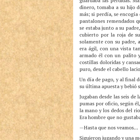
guardaba las pérdidas. Man
dinero, tomaba a su hijo d
más; si perdía, se encogía
pantalones remendados que 
se estaba junto a su padre
cubierto por la roja de s
solamente con su padre, 
era ágil, con una vista t
armado él con un palito y
costillas doloridas y can
puro, desde el cabello lacio
Un día de pago, y al final 
su última apuesta y bebió 
Jugaban desde las seis de 
pumas por oficio, según él,
la mano y los dedos del ri
Era hombre que no gustaba 
—Hasta que nos veamos…
Siguieron jugando y una me