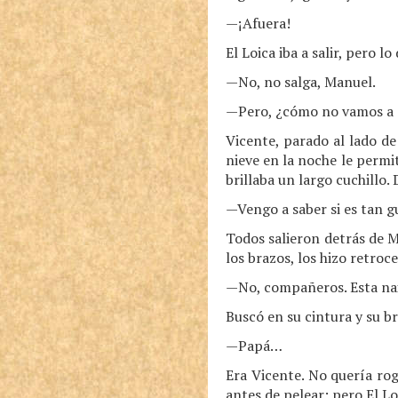
—¡Afuera!
El Loica iba a salir, pero lo
—No, no salga, Manuel.
—Pero, ¿cómo no vamos a s
Vicente, parado al lado de
nieve en la noche le permi
brillaba un largo cuchillo.
—Vengo a saber si es tan 
Todos salieron detrás de M
los brazos, los hizo retroc
—No, compañeros. Esta naip
Buscó en su cintura y su b
—Papá…
Era Vicente. No quería rog
antes de pelear; pero El Loi