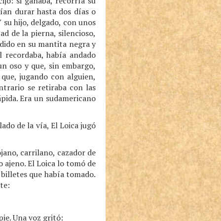
ijo: si ganaba, recorría su
lían durar hasta dos días o
 su hijo, delgado, con unos
d de la pierna, silencioso,
ndido en su mantita negra y
él recordaba, había andado
n oso y que, sin embargo,
 que, jugando con alguien,
trario se retiraba con las
ápida. Era un sudamericano
ado de la vía, El Loica jugó
jano, carrilano, cazador de
o ajeno. El Loica lo tomó de
 billetes que había tomado.
te:
ie. Una voz gritó: