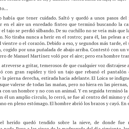
ito…
o había que tener cuidado. Saltó y quedó a unos pasos del 
 en el aire un enredado finteo que terminó buscando la ca
y el tajo se perdió silbando. De su cuchillo no se veía más que 
. No tiraba nunca a herir en el rostro; para él, las peleas a 
 vientre o el corazón. Debido a eso, y segundos más tarde, el 
o, cogido por una puñalada de abajo arriba. Contestó con un v
rero de Manuel Martínez voló por el aire; pero era hombre tra
atreverse a gritar, temerosos de que cualquier voz distrajese a
tiró con gran rapidez y tiró un tajo que rebanó el pantalón 
 la pierna derecha, estirada hacia adelante. El Loica se indig
usque valerse de todas las mañas, pero no hiera en las piernas
ea con un hombre y no con un animal. Y en seguida terminó la p
n él un amplio círculo, lo cerró, se fue al centro del mismo y 
jano en pleno estómago. El hombre abrió los brazos y cayó. En e
el herido quedó tendido sobre la nieve, de donde fue re
ía nada. Pero a las cinco de la madrugada del día siguiente, l