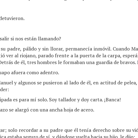
 detuvieron.
alir si nos están llamando?
 su padre, pálido y sin llorar, permanecía inmóvil. Cuando Manu
tió ver al riojano, parado frente a la puerta de la carpa, espe
 Detrás de él, tres hombres le formaban una guardia de bravos. 
guapo afuera como adentro.
anuel y algunos se pusieron al lado de él, en actitud de pelea,
eder:
ada es para mí solo. Soy tallador y doy carta. ¡Banca!
razo se alargó con una ancha hoja de acero.
ar; solo recordar a su padre que él tenía derecho sobre su vi
ca estaba seguro de sí, y dándose vuelta hacia su hijo, le dijo: