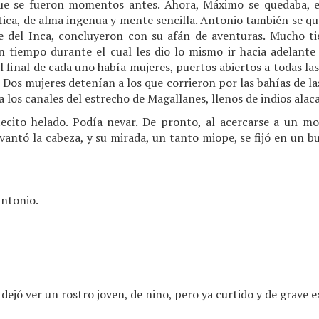
que se fueron momentos antes. Ahora, Máximo se quedaba, 
ca, de alma ingenua y mente sencilla. Antonio también se qued
te del Inca, concluyeron con su afán de aventuras. Mucho 
n tiempo durante el cual les dio lo mismo ir hacia adelante 
l final de cada uno había mujeres, puertos abiertos a todas la
Dos mujeres detenían a los que corrieron por las bahías de las
a los canales del estrecho de Magallanes, llenos de indios alaca
ecito helado. Podía nevar. De pronto, al acercarse a un m
levantó la cabeza, y su mirada, un tanto miope, se fijó en un 
ntonio.
 dejó ver un rostro joven, de niño, pero ya curtido y de grave 