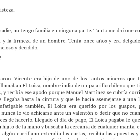
steza.
adie, no tengo familia en ninguna parte. Tanto me da irme 
n y la firmeza de un hombre. Tenía once años y era delgad
ncioso y decidido.
?
ron. Vicente era hijo de uno de los tantos mineros que t
 llamaban El Loica, nombre indio de un pajarillo chileno que ti
s, y recibía ese apodo porque Manuel Martínez se cubría co
le llegaba hasta la cintura y que le hacía asemejarse a una l
infatigable también, El Loica era querido por los guapos, 
 nunca lo vio achicarse ante un valentón o decir que no cuan
es de hacerlo. Llegado el día de pago, El Loica pagaba lo qu
 hijito de la mano y buscaba la cercanía de cualquier manta, es
 algún carrillano extendía las cartas, recibía las apuestas y