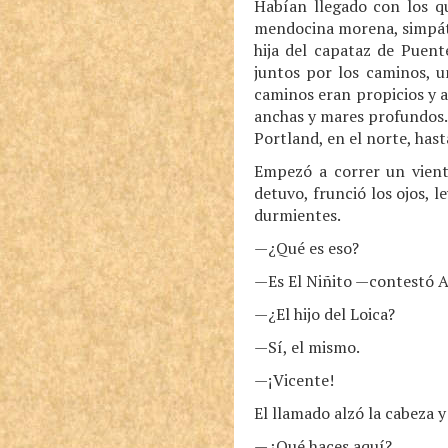
Habían llegado con los 
mendocina morena, simpáti
hija del capataz de Puen
juntos por los caminos, u
caminos eran propicios y a
anchas y mares profundos. 
Portland, en el norte, hast
Empezó a correr un vient
detuvo, frunció los ojos, 
durmientes.
—¿Qué es eso?
—Es El Niñito —contestó A
—¿El hijo del Loica?
—Sí, el mismo.
—¡Vicente!
El llamado alzó la cabeza y
—¿Qué haces aquí?