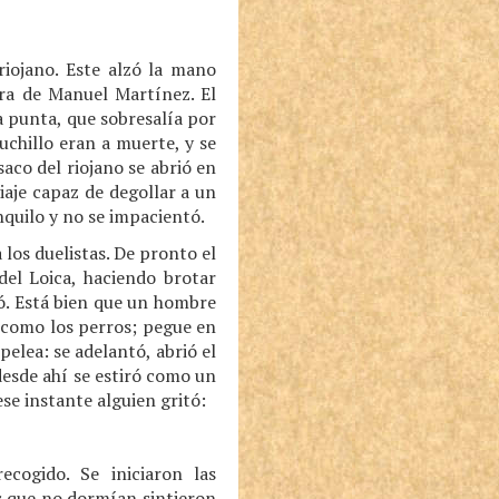
riojano. Este alzó la mano
ra de Manuel Martínez. El
la punta, que sobresalía por
cuchillo eran a muerte, y se
saco del riojano se abrió en
iaje capaz de degollar a un
nquilo y no se impacientó.
 los duelistas. De pronto el
del Loica, haciendo brotar
nó. Está bien que un hombre
, como los perros; pegue en
elea: se adelantó, abrió el
desde ahí se estiró como un
se instante alguien gritó:
cogido. Se iniciaron las
os que no dormían sintieron