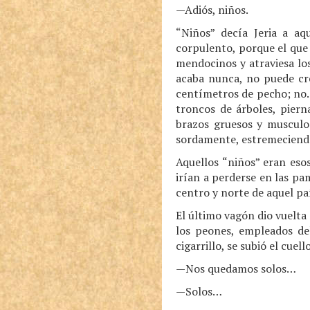
—Adiós, niños.
“Niños” decía Jeria a a
corpulento, porque el que 
mendocinos y atraviesa los
acaba nunca, no puede cr
centímetros de pecho; no.
troncos de árboles, piern
brazos gruesos y musculo
sordamente, estremeciendo
Aquellos “niños” eran eso
irían a perderse en las pam
centro y norte de aquel pa
El último vagón dio vuelta
los peones, empleados del
cigarrillo, se subió el cuel
—Nos quedamos solos…
—Solos…