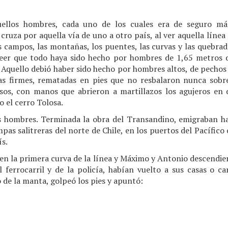
quellos hombres, cada uno de los cuales era de seguro má
cruza por aquella vía de uno a otro país, al ver aquella línea
 campos, las montañas, los puentes, las curvas y las quebrad
eer que todo haya sido hecho por hombres de 1,65 metros d
 Aquello debió haber sido hecho por hombres altos, de pecho
as firmes, rematadas en pies que no resbalaron nunca sobre
sos, con manos que abrieron a martillazos los agujeros en 
 el cerro Tolosa.
s hombres. Terminada la obra del Transandino, emigraban h
pas salitreras del norte de Chile, en los puertos del Pacífico
ís.
 en la primera curva de la línea y Máximo y Antonio descendie
 ferrocarril y de la policía, habían vuelto a sus casas o 
lo de la manta, golpeó los pies y apuntó: