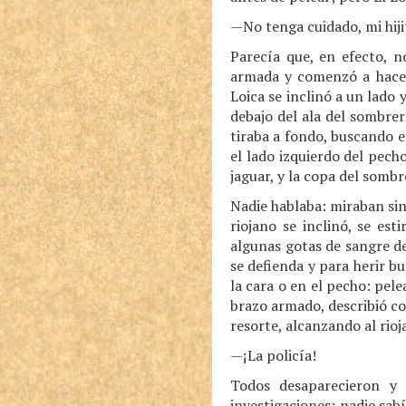
—No tenga cuidado, mi hij
Parecía que, en efecto, n
armada y comenzó a hacer
Loica se inclinó a un lado 
debajo del ala del sombrero
tiraba a fondo, buscando el
el lado izquierdo del pech
jaguar, y la copa del somb
Nadie hablaba: miraban sin 
riojano se inclinó, se es
algunas gotas de sangre de
se defienda y para herir b
la cara o en el pecho: pel
brazo armado, describió co
resorte, alcanzando al rio
—¡La policía!
Todos desaparecieron y 
investigaciones: nadie sab