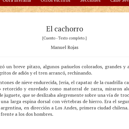
Obra literaria
Otros escritos
Secciones
Calle Se
El cachorro
[Cuento - Texto completo.]
Manuel Rojas
ó un breve pitazo, algunos pañuelos colorados, grandes y 
ritos de adiós y el tren arrancó, rechinando.
ones de nieve endurecida, Jeria, el capataz de la cuadrilla ca
 retorcido y enredado como matorral de zarza, miraron ale
e juguete, que se deslizaba alegremente sobre una vía de troc
 una larga espina dorsal con vértebras de hierro. Era el seg
 argentina, en dirección a Los Andes, primera ciudad chilena. 
 frente a los dos hombres.