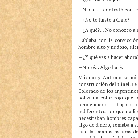
—Nada… —contestó con tri
—¿No te fuiste a Chile?
—¿A qué?… No conozco a n
Hablaba con la convicció
hombre alto y nudoso, sile
—¿Y qué vas a hacer ahora
—No sé… Algo haré.
Máximo y Antonio se mira
construcción del túnel. Le
Colorado de los argentino
boliviana color rojo que 
pendenciero, trabajador 
indiferentes, porque nadie
necesitaban hombres capac
algo de dinero, tomaba a su
cual las manos oscuras de