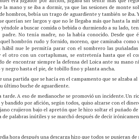
uel era jugador por afición, jugaba sin sentir más que regoc
e la mano y se iba a dormir, ya que las sesiones de monte so
 de hombros, bebía un trago de aguardiente y también se iba. Y
querían ser largos y que no le llegaba más que hasta la mita
, yéndole a buscar comida o bebida o durmiendo a su lado, te
u padre. No tenía madre, no la había conocido. Desde que 
aquel hombrón rudo y fornido, moreno, que caminaba como u
an hábil nue le permitía parar con el sombrero las puñaladas
 el otro con un cortaplumas, se entretenía hasta que el con
sado de encontrar siempre la defensa del Loica ante su mano r
 y negro hasta el pie, de tobillo fino y planta ancha.
de una partida que se hacía en el campamento que se alzaba al l
su último buche de aguardiente.
la tarde. A eso de medianoche se promovió un incidente. Un rio
 y bandido por afición, según todos, quiso alzarse con el diner
ojano crujieron bajo el apretón que le hizo soltar el puñado de
de palabras inútiles y se marchó después de decir irónicamen
dia hora después una descarga hizo que todos se pusieran de p