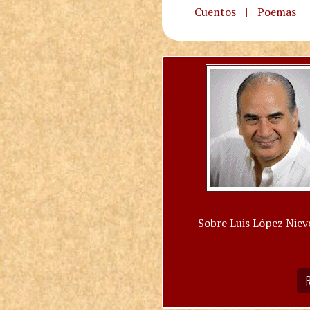
Cuentos
|
Poemas
|
Sobre Luis López Niev