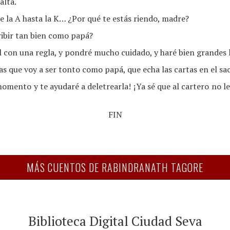
alta.
de la A hasta la K… ¿Por qué te estás riendo, madre?
ribir tan bien como papá?
l con una regla, y pondré mucho cuidado, y haré bien grandes l
s que voy a ser tonto como papá, que echa las cartas en el sac
momento y te ayudaré a deletrearla! ¡Ya sé que al cartero no le
FIN
MÁS CUENTOS DE RABINDRANATH TAGORE
Biblioteca Digital Ciudad Seva