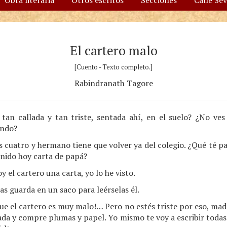
Obra literaria
Otros escritos
Secciones
Calle Se
El cartero malo
[Cuento - Texto completo.]
Rabindranath Tagore
 tan callada y tan triste, sentada ahí, en el suelo? ¿No ves 
ando?
s cuatro y hermano tiene que volver ya del colegio. ¿Qué té pa
enido hoy carta de papá?
y el cartero una carta, yo lo he visto.
las guarda en un saco para leérselas él.
ue el cartero es muy malo!… Pero no estés triste por eso, madr
iada y compre plumas y papel. Yo mismo te voy a escribir todas 