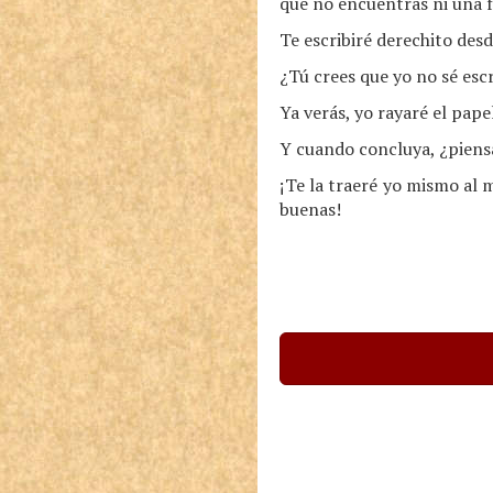
que no encuentras ni una f
Te escribiré derechito des
¿Tú crees que yo no sé esc
Ya verás, yo rayaré el pape
Y cuando concluya, ¿piensa
¡Te la traeré yo mismo al 
buenas!