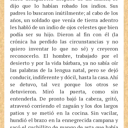
dijo que lo habían robado los indios. Sus
padres lo buscaron inútilmente; al cabo de los
años, un soldado que venía de tierra adentro
les habló de un indio de ojos celestes que bien
podía ser su hijo. Dieron al fin con él (la
crónica ha perdido las circunstancias y no
quiero inventar lo que no sé) y creyeron
reconocerlo. El hombre, trabajado por el
desierto y por la vida bárbara, ya no sabía oír
las palabras de la lengua natal, pero se dejó
conducir, indiferente y dócil, hasta la casa. Ahí
se detuvo, tal vez porque los otros se
detuvieron. Miró la puerta, como sin
entenderla. De pronto bajó la cabeza, gritó,
atravesó corriendo el zaguán y los dos largos
patios y se metió en la cocina. Sin vacilar,
hundió el brazo en la ennegrecida campana y
sacó el cuchillito de mango de asta que había