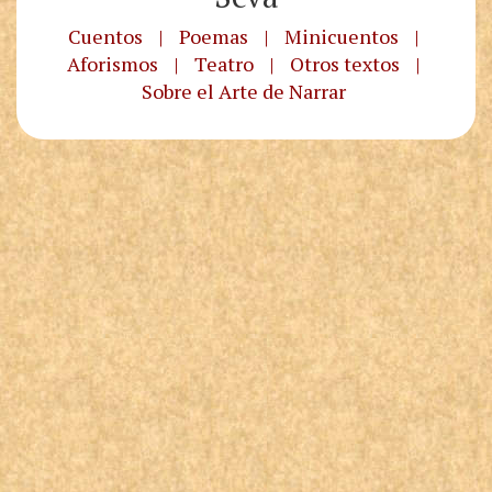
Cuentos
|
Poemas
|
Minicuentos
|
Aforismos
|
Teatro
|
Otros textos
|
Sobre el Arte de Narrar