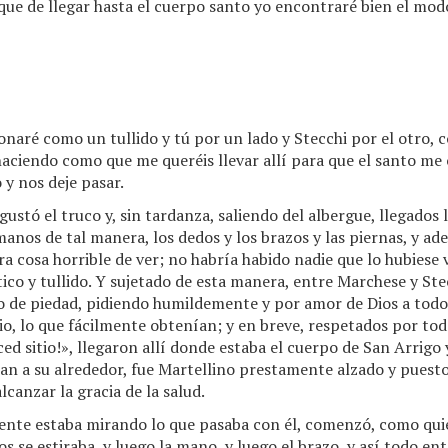
que de llegar hasta el cuerpo santo yo encontraré bien el mod
onaré como un tullido y tú por un lado y Stecchi por el otro, 
aciendo como que me queréis llevar allí para que el santo me 
 y nos deje pasar.
ustó el truco y, sin tardanza, saliendo del albergue, llegados l
manos de tal manera, los dedos y los brazos y las piernas, y ade
era cosa horrible de ver; no habría habido nadie que lo hubiese 
ico y tullido. Y sujetado de esta manera, entre Marchese y Ste
eno de piedad, pidiendo humildemente y por amor de Dios a todo
itio, lo que fácilmente obtenían; y en breve, respetados por t
ced sitio!», llegaron allí donde estaba el cuerpo de San Arrigo
n a su alrededor, fue Martellino prestamente alzado y puesto
canzar la gracia de la salud.
ente estaba mirando lo que pasaba con él, comenzó, como quie
s se estiraba, y luego la mano, y luego el brazo, y así todo ent