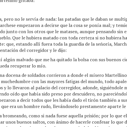
rtellino gritaba:
, pero no le servía de nada: las patadas que le daban se mult
Marchese empezaron a decirse que la cosa se ponía mal; y temi
ando junto con los otros que le matasen, aunque pensando si
eblo. Que le hubiera matado con toda certeza si no hubiera h
 que, estando allí fuera toda la guardia de la señoría, March
entación del corregidor y le dijo:
uí algún malvado que me ha quitado la bolsa con sus buenos cie
ueda recuperar lo mío.
una docena de soldados corrieron a donde el mísero Martellino e
a muchedumbre con las mayores fatigas del mundo, todo apalea
s y lo llevaron al palacio del corregidor, adonde, siguiéndole
iendo oído que había sido preso por descuidero, no pareciéndol
pezaron a decir todos que les había dado el tirón también a su
or, que era un hombre rudo, llevándoselo prestamente aparte le
 bromeando, como si nada fuese aquella prisión; por lo que el 
 dar unos buenos saltos, con ánimo de hacerle confesar lo que