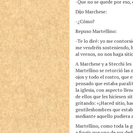
-Que no se quede por eso, 
Dijo Marchese:
-¿Cómo?
Repuso Martellino:
-Te lo diré: yo me contorsi
me vendréis sosteniendo, h
al vernos, no nos haga sitio
A Marchese y a Stecchi les g
Martellino se retorció las 
ojos y todo el rostro, que 
pensado que estaba paralít
la iglesia, con aspecto ll
de ellos que les hiciesen s
gritando: «¡Haced sitio, ha
gentileshombres que estaba
mediante aquello pudiera al
Martellino, como toda la g
a fingir que uno de sus dedo