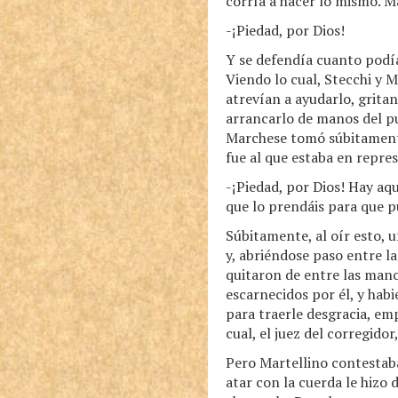
corría a hacer lo mismo. Ma
-¡Piedad, por Dios!
Y se defendía cuanto podía
Viendo lo cual, Stecchi y 
atrevían a ayudarlo, grit
arrancarlo de manos del pu
Marchese tomó súbitamente:
fue al que estaba en repres
-¡Piedad, por Dios! Hay aq
que lo prendáis para que p
Súbitamente, al oír esto, 
y, abriéndose paso entre l
quitaron de entre las mano
escarnecidos por él, y hab
para traerle desgracia, em
cual, el juez del corregid
Pero Martellino contestaba
atar con la cuerda le hizo