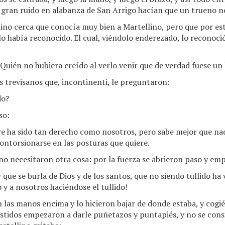
n gran ruido en alabanza de San Arrigo hacían que un trueno n
ino cerca que conocía muy bien a Martellino, pero que por es
 lo había reconocido. El cual, viéndolo enderezado, lo recono
¿Quién no hubiera creído al verlo venir que de verdad fuese un 
 trevisanos que, incontinenti, le preguntaron:
do?
so:
re ha sido tan derecho como nosotros, pero sabe mejor que na
contorsionarse en las posturas que quiere.
o necesitaron otra cosa: por la fuerza se abrieron paso y emp
 que se burla de Dios y de los santos, que no siendo tullido ha
 y a nosotros haciéndose el tullido!
n las manos encima y lo hicieron bajar de donde estaba, y cogi
estidos empezaron a darle puñetazos y puntapiés, y no se con