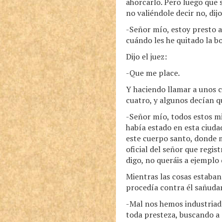
ahorcarlo. Pero luego que s
no valiéndole decir no, dijo
-Señor mío, estoy presto a
cuándo les he quitado la bo
Dijo el juez:
-Que me place.
Y haciendo llamar a unos cu
cuatro, y algunos decían q
-Señor mío, todos estos mi
había estado en esta ciudad
este cuerpo santo, donde m
oficial del señor que regist
digo, no queráis a ejempl
Mientras las cosas estaban
procedía contra él sañudam
-Mal nos hemos industriado
toda presteza, buscando a s