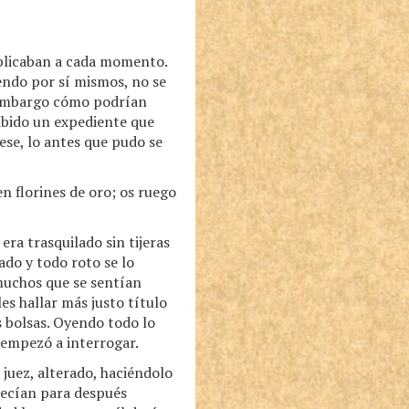
iplicaban a cada momento.
endo por sí mismos, no se
n embargo cómo podrían
abido un expediente que
ese, lo antes que pudo se
n florines de oro; os ruego
ra trasquilado sin tijeras
do y todo roto se lo
 muchos que se sentían
es hallar más justo título
s bolsas. Oyendo todo lo
 empezó a interrogar.
juez, alterado, haciéndolo
 decían para después