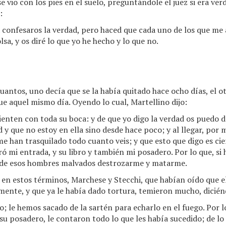
e vio con los pies en el suelo, preguntándole el juez si era ver
:
 confesaros la verdad, pero haced que cada uno de los que me
lsa, y os diré lo que yo he hecho y lo que no.
antos, uno decía que se la había quitado hace ocho días, el otr
ue aquel mismo día. Oyendo lo cual, Martellino dijo:
enten con toda su boca: y de que yo digo la verdad os puedo 
 y que no estoy en ella sino desde hace poco; y al llegar, por m
e han trasquilado todo cuanto veis; y que esto que digo es cier
ró mi entrada, y su libro y también mi posadero. Por lo que, si h
o de esos hombres malvados destrozarme y matarme.
 en estos términos, Marchese y Stecchi, que habían oído que el
ente, y que ya le había dado tortura, temieron mucho, dicién
; le hemos sacado de la sartén para echarlo en el fuego. Por 
u posadero, le contaron todo lo que les había sucedido; de lo 