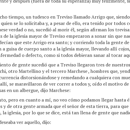
nte y después (fuera de toda su esperanza) muy felizmente, 
cho tiempo, un tudesco en Treviso llamado Arrigo que, siendo
quien se lo solicitaba y, a pesar de ello, era tenido por todo
fuese verdad o no, sucedió al morir él, según afirman los trevisa
 de la iglesia mayor de Treviso empezaron a sonar sin que nadi
ecían que este Arrigo era santo; y corriendo toda la gente de 
n a guisa de cuerpo santo a la iglesia mayor, llevando allí cojos
fermedad o defecto, como si todos debieran sanar al tocar aq
nto de gente sucedió que a Treviso llegaron tres de nuestros
chi, otro Martellino y el tercero Marchese , hombres que, yend
ncurrencia distorsionándose y remedando a cualquiera con muec
lí, se maravillaron de ver correr a todos y, oído el motivo de
cosas en un albergue, dijo Marchese:
nto, pero en cuanto a mí, no veo cómo podamos llegar hasta él
os y de otra gente armada que el señor de esta tierra, para que
, la iglesia, por lo que se dice, está tan llena de gente que na
eseaba ver aquello, dijo: