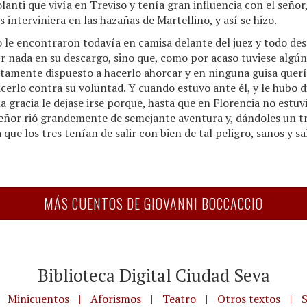
lanti que vivía en Treviso y tenía gran influencia con el seño
s interviniera en las hazañas de Martellino, y así se hizo.
lo le encontraron todavía en camisa delante del juez y todo 
ír nada en su descargo, sino que, como por acaso tuviese algún
tamente dispuesto a hacerlo ahorcar y en ninguna guisa quería
cerlo contra su voluntad. Y cuando estuvo ante él, y le hubo d
 gracia le dejase irse porque, hasta que en Florencia no estuv
l señor rió grandemente de semejante aventura y, dándoles un t
ue los tres tenían de salir con bien de tal peligro, sanos y sal
MÁS CUENTOS DE GIOVANNI BOCCACCIO
Biblioteca Digital Ciudad Seva
Minicuentos
|
Aforismos
|
Teatro
|
Otros textos
|
S