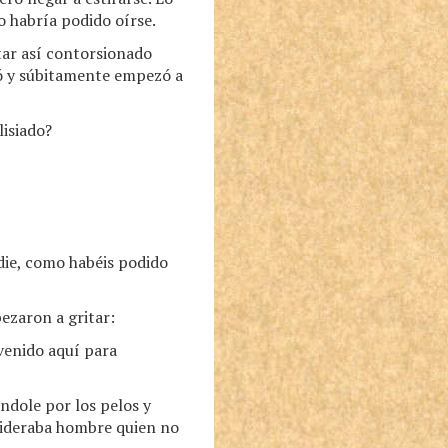
o habría podido oírse.
tar así contorsionado
ció y súbitamente empezó a
lisiado?
die, como habéis podido
ezaron a gritar:
 venido aquí para
éndole por los pelos y
sideraba hombre quien no