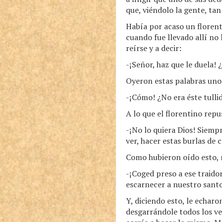
que, viéndolo la gente, ta
Había por acaso un florent
cuando fue llevado allí no
reírse y a decir:
-¡Señor, haz que le duela! 
Oyeron estas palabras unos
-¡Cómo! ¿No era éste tulli
A lo que el florentino repu
-¡No lo quiera Dios! Siemp
ver, hacer estas burlas de 
Como hubieron oído esto, n
-¡Coged preso a ese traidor
escarnecer a nuestro santo
Y, diciendo esto, le echaro
desgarrándole todos los v