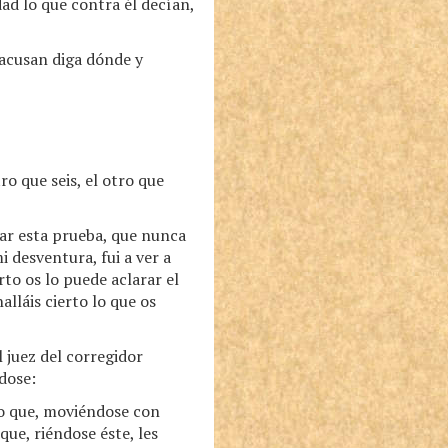
dad lo que contra él decían,
 acusan diga dónde y
o que seis, el otro que
dar esta prueba, que nunca
i desventura, fui a ver a
to os lo puede aclarar el
alláis cierto lo que os
 juez del corregidor
dose:
lo que, moviéndose con
que, riéndose éste, les