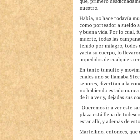
que, primero desdichadame
nuestro.
Había, no hace todavía mu
como porteador a sueldo a 
y buena vida. Por lo cual, 
muerte, todas las campanas
tenido por milagro, todos d
yacía su cuerpo, lo llevaro
impedidos de cualquiera en
En tanto tumulto y movimie
cuales uno se llamaba Stec
señores, divertían a la co
no habiendo estado nunca al
de ir a ver y, dejadas sus 
-Queremos ir a ver este sa
plaza está llena de tudesc
estar allí, y además de esto
Martellino, entonces, que d