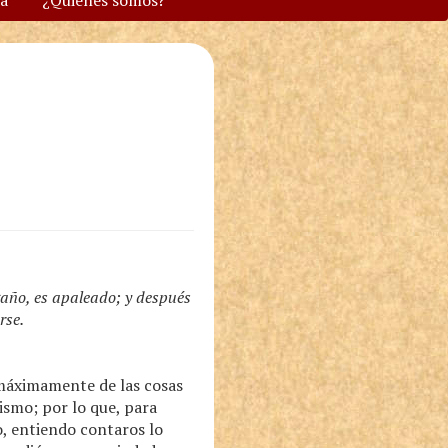
va
¿Quiénes somos?
ngaño, es apaleado; y después
rse.
 máximamente de las cosas
ismo; por lo que, para
o, entiendo contaros lo