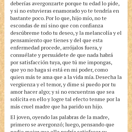
deberías avergonzarte porque tu edad lo pide,
y si no estuvieras enamorado yo te tendría en
bastante poco. Por lo que, hijo mío, no te
escondas de mí sino que con confianza
descúbreme todo tu deseo, y la melancolía y el
pensamiento que tienes y del que esta
enfermedad procede, arrójalos fuera, y
consuélate y persuádete de que nada habrá
por satisfacción tuya, que tú me impongas,
que yo no haga si está en mi poder, como
quien más te ama que a la vida mía. Desecha la
vergüenza y el temor, y dime si puedo por tu
amor hacer algo; y si no encuentras que sea
solícita en ello y logre tal efecto tenme por la
más cruel madre que ha parido un hijo.
El joven, oyendo las palabras de la madre,
primero se avergonzó; luego, pensando que
nadie mejor que ella podría satisfacer su