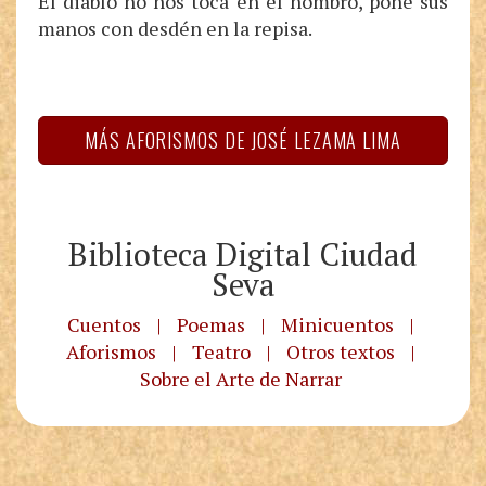
El diablo no nos toca en el hombro, pone sus
manos con desdén en la repisa.
MÁS AFORISMOS DE JOSÉ LEZAMA LIMA
Biblioteca Digital Ciudad
Seva
Cuentos
|
Poemas
|
Minicuentos
|
Aforismos
|
Teatro
|
Otros textos
|
Sobre el Arte de Narrar