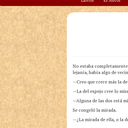
Libros
El Autor
No estaba completamente s
lejanía, había algo de veci
—Creo que crece más la del
—La del espejo cree lo mis
—Alguna de las dos está m
Se congeló la mirada.
—¿La mirada de ella, o la d