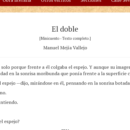
Obra literaria
Otros escritos
Secciones
Calle Se
El doble
[Minicuento - Texto completo.]
Manuel Mejía Vallejo
olo porque frente a él colgaba el espejo. Y aunque su imagen
ndad en la sonrisa moribunda que ponía frente a la superficie c
 espejo —dijo, mirándose en él, pensando en la sonrisa botada
mo.
intiendo.
el espejo?