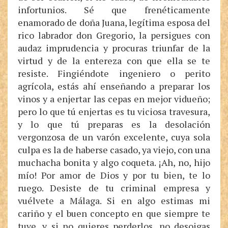
infortunios. Sé que frenéticamente
enamorado de doña Juana, legítima esposa del
rico labrador don Gregorio, la persigues con
audaz imprudencia y procuras triunfar de la
virtud y de la entereza con que ella se te
resiste. Fingiéndote ingeniero o perito
agrícola, estás ahí enseñando a preparar los
vinos y a enjertar las cepas en mejor vidueño;
pero lo que tú enjertas es tu viciosa travesura,
y lo que tú preparas es la desolación
vergonzosa de un varón excelente, cuya sola
culpa es la de haberse casado, ya viejo, con una
muchacha bonita y algo coqueta. ¡Ah, no, hijo
mío! Por amor de Dios y por tu bien, te lo
ruego. Desiste de tu criminal empresa y
vuélvete a Málaga. Si en algo estimas mi
cariño y el buen concepto en que siempre te
tuve, y si no quieres perderlos, no desoigas