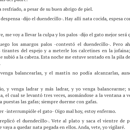
 resfriado, a pesar de su buen abrigo de piel.
 despensa -dijo el duendecillo-. Hay allí nata cocida, espesa co
, me voy a llevar la culpa y los palos -dijo el gato mejor será 
luego los amargos palos -contestó el duendecillo-. Pero a
s tirantes del espejo y a meterle los calcetines en la jofain
e subió a la cabeza. Esta noche me estuve sentado en la pila de 
.
 venga balancearlas, y el mastín no podía alcanzarlas, au
io, y venga ladrar y más ladrar, y yo venga balancearme; 
, el cual se levantó tres veces, asomándose a la ventana a v
ba puestas las gafas; siempre duerme con gafas.
jer -interrumpióle el gato- Oigo mal hoy, estoy enfermo.
replicó el duendecillo-. Vete al plato y saca el vientre de 
te vaya a quedar nata pegada en ellos. Anda, vete, yo vigilaré.