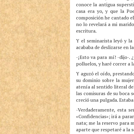
conoce la antigua supersti
casa era yo, y que la Poe
composición he cantado el
no lo revelará a mi marido
escritura.
Y el seminarista leyó y l
acababa de deslizarse en la
-¡Esto va para mí! -dijo-.
polluelos, y haré correr a 
Y aguzó el oído, prestando
su dominio sobre la mujer
atenía al sentido literal d
las comisuras de su boca s
creció una pulgada. Estaba
-Verdaderamente, esta se
«Confidencias»; irá a para
nata; me la reservo para m
aparte que respetaré a la 