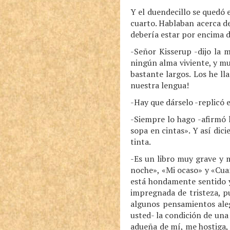
Y el duendecillo se quedó 
cuarto. Hablaban acerca d
debería estar por encima de
-Señor Kisserup -dijo la 
ningún alma viviente, y m
bastante largos. Los he l
nuestra lengua!
-Hay que dárselo -replicó e
-Siempre lo hago -afirmó 
sopa en cintas». Y así dic
tinta.
-Es un libro muy grave y m
noche», «Mi ocaso» y «Cua
está hondamente sentido y
impregnada de tristeza, p
algunos pensamientos aleg
usted- la condición de una
adueña de mí, me hostiga,