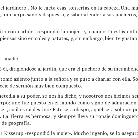
 el jardinero-. No le meta esas tonterías en la cabeza. Una mu
o, un cuerpo sano y dispuesto, y saber atender a sus pucheros
ito con carbón -respondió la mujer-, y, cuando tú estás enfu
piensas sino en coles y patatas, y, sin embargo, bien te gustan 
! -añadió.
 él, dirigiéndose al jardín, que era el puchero de su incumbenc
 tomó asiento junto a la señora y se puso a charlar con ella. S
pecie de sermón muy bien compuesto.
etedla a su poder, se nos ha dicho, y nosotros nos hicimos señ
cuerpo; uno fue puesto en el mundo como signo de admiración
: ¿cuál es mi destino? Éste será obispo, aquél será sólo un p
. La Tierra es hermosa, y siempre lleva su ropaje dominguero
 de geografía.
or Kisserup -respondió la mujer-. Mucho ingenio, se lo asegur