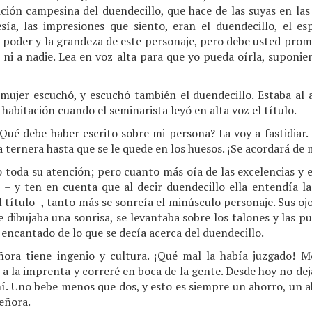
ción campesina del duendecillo, que hace de las suyas en las
sía, las impresiones que siento, eran el duendecillo, el esp
 poder y la grandeza de este personaje, pero debe usted p
 ni a nadie. Lea en voz alta para que yo pueda oírla, suponi
a mujer escuchó, y escuchó también el duendecillo. Estaba al 
 habitación cuando el seminarista leyó en alta voz el título.
 ¿Qué debe haber escrito sobre mi persona? La voy a fastidiar. 
la ternera hasta que se le quede en los huesos. ¡Se acordará de 
 toda su atención; pero cuanto más oía de las excelencias y e
 – y ten en cuenta que al decir duendecillo ella entendía la
el título -, tanto más se sonreía el minúsculo personaje. Sus o
e dibujaba una sonrisa, se levantaba sobre los talones y las pu
 encantado de lo que se decía acerca del duendecillo.
ñora tiene ingenio y cultura. ¡Qué mal la había juzgado! M
r a la imprenta y correré en boca de la gente. Desde hoy no dej
í. Uno bebe menos que dos, y esto es siempre un ahorro, un a
señora.