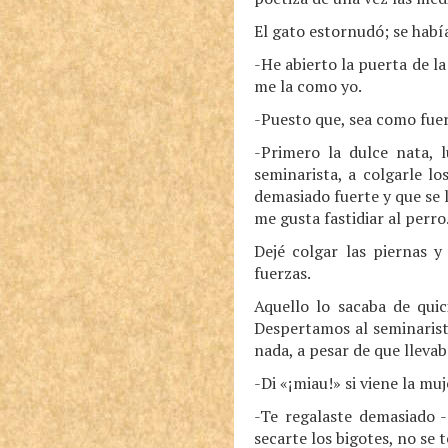
El gato estornudó; se había
-He abierto la puerta de la
me la como yo.
-Puesto que, sea como fuere
-Primero la dulce nata, 
seminarista, a colgarle lo
demasiado fuerte y que se l
me gusta fastidiar al perro
Dejé colgar las piernas y
fuerzas.
Aquello lo sacaba de quic
Despertamos al seminarista
nada, a pesar de que lleva
-Di «¡miau!» si viene la mu
-Te regalaste demasiado -
secarte los bigotes, no se 