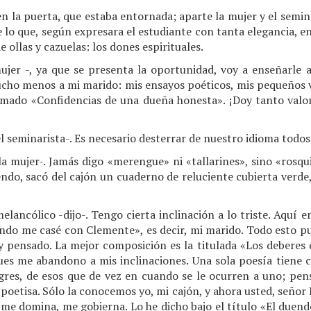
en la puerta, que estaba entornada; aparte la mujer y el semina
e lo que, según expresara el estudiante con tanta elegancia, 
 ollas y cazuelas: los dones espirituales.
mujer -, ya que se presenta la oportunidad, voy a enseñarle
ucho menos a mi marido: mis ensayos poéticos, mis pequeños 
lamado «Confidencias de una dueña honesta». ¡Doy tanto valor 
l seminarista-. Es necesario desterrar de nuestro idioma todos
la mujer-. Jamás digo «merengue» ni «tallarines», sino «rosqu
iendo, sacó del cajón un cuaderno de reluciente cubierta ver
elancólico -dijo-. Tengo cierta inclinación a lo triste. Aquí e
ndo me casé con Clemente», es decir, mi marido. Todo esto pu
 pensado. La mejor composición es la titulada «Los deberes d
ues me abandono a mis inclinaciones. Una sola poesía tiene ca
res, de esos que de vez en cuando se le ocurren a uno; pen
 poetisa. Sólo la conocemos yo, mi cajón, y ahora usted, señor 
 me domina, me gobierna. Lo he dicho bajo el título «El duend