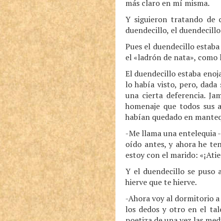
más claro en mí misma.
Y siguieron tratando de c
duendecillo, el duendecillo
Pues el duendecillo estaba
el «ladrón de nata», como 
El duendecillo estaba enoj
lo había visto, pero, dada
una cierta deferencia. Ja
homenaje que todos sus an
habían quedado en mantequil
-Me llama una entelequia -
oído antes, y ahora he te
estoy con el marido: «¡Ati
Y el duendecillo se puso 
hierve que te hierve.
-Ahora voy al dormitorio a
los dedos y otro en el tal
poetiza de una vez las med