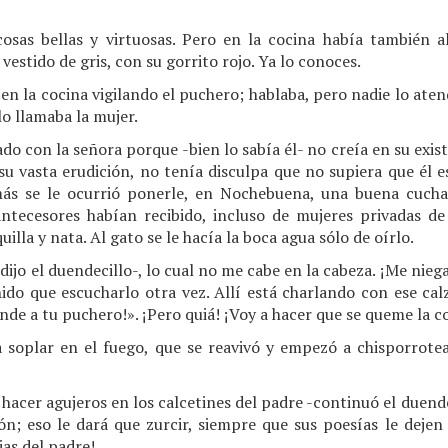
osas bellas y virtuosas. Pero en la cocina había también a
 vestido de gris, con su gorrito rojo. Ya lo conoces.
 en la cocina vigilando el puchero; hablaba, pero nadie lo aten
lo llamaba la mujer.
ado con la señora porque -bien lo sabía él- no creía en su exis
 su vasta erudición, no tenía disculpa que no supiera que él e
más se le ocurrió ponerle, en Nochebuena, una buena cucha
tecesores habían recibido, incluso de mujeres privadas de 
la y nata. Al gato se le hacía la boca agua sólo de oírlo.
dijo el duendecillo-, lo cual no me cabe en la cabeza. ¡Me nieg
nido que escucharlo otra vez. Allí está charlando con ese cal
ende a tu puchero!». ¡Pero quiá! ¡Voy a hacer que se queme la c
a soplar en el fuego, que se reavivó y empezó a chisporrotear
 hacer agujeros en los calcetines del padre -continuó el duend
ón; eso le dará que zurcir, siempre que sus poesías le dejen
ias del padre!