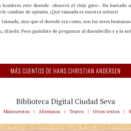
 hombres este duende -observó el viejo gato-. Ha bastado u
erle cambiar de opinión. ¡Qué taimada es nuestra señora!
a taimada, sino que el duende era como, son los seres humanos
o, dímelo. Pero guárdate de preguntar al duendecillo y a la se
MÁS CUENTOS DE HANS CHRISTIAN ANDERSEN
Biblioteca Digital Ciudad Seva
Minicuentos
|
Aforismos
|
Teatro
|
Otros textos
|
S