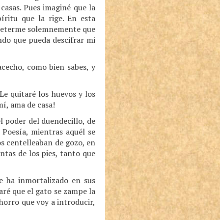
 casas. Pues imaginé que la
íritu que la rige. En esta
rometerme solemnemente que
endo que pueda descifrar mi
acecho, como bien sabes, y
Le quitaré los huevos y los
mí, ama de casa!
l poder del duendecillo, de
 Poesía, mientras aquél se
jos centelleaban de gozo, en
ntas de los pies, tanto que
e ha inmortalizado en sus
aré que el gato se zampe la
horro que voy a introducir,