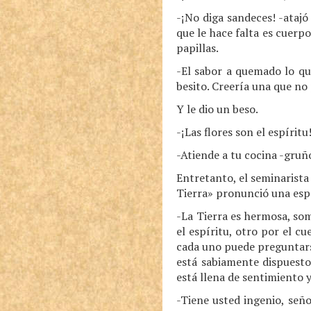
-¡No diga sandeces! -atajó
que le hace falta es cuerp
papillas.
-El sabor a quemado lo qu
besito. Creería una que no 
Y le dio un beso.
-¡Las flores son el espíritu
-Atiende a tu cocina -gruñó
Entretanto, el seminarista
Tierra» pronunció una es
-La Tierra es hermosa, som
el espíritu, otro por el 
cada uno puede preguntarse
está sabiamente dispuesto
está llena de sentimiento y
-Tiene usted ingenio, señ