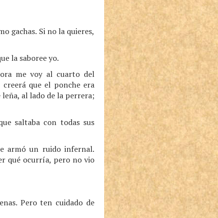
mo gachas. Si no la quieres,
que la saboree yo.
hora me voy al cuarto del
a; creerá que el ponche era
leña, al lado de la perrera;
nque saltaba con todas sus
se armó un ruido infernal.
er qué ocurría, pero no vio
penas. Pero ten cuidado de