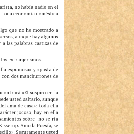
rista, no había nadie en el
en toda economía doméstica
 algo que no he mostrado a
versos, aunque hay algunos
a las palabras castizas de
 los extranjerismos.
illa espumosa» y «pasta de
de, con dos manchurrones de
ncontrará «El suspiro en la
ede usted saltarlo, aunque
el ama de casa»; toda ella
rácter jocoso; hay en ella
samientos sobre -no se ría
Kisserup. Amo la Poesía, se
ecillo». Seguramente usted