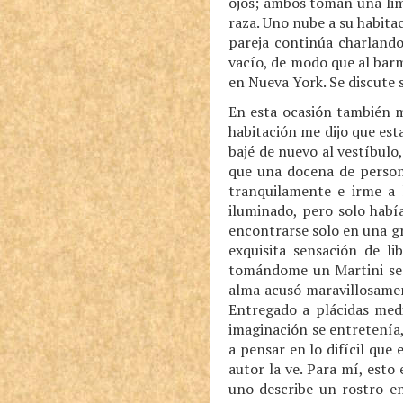
ojos; ambos toman una lim
raza. Uno nube a su habitac
pareja continúa charlando
vacío, de modo que al bar
en Nueva York. Se discute so
En esta ocasión también m
habitación me dijo que es
bajé de nuevo al vestíbul
que una docena de person
tranquilamente e irme a
iluminado, pero solo habí
encontrarse solo en una gr
exquisita sensación de l
tomándome un Martini seco
alma acusó maravillosamen
Entregado a plácidas medi
imaginación se entretenía,
a pensar en lo difícil que
autor la ve. Para mí, esto
uno describe un rostro e