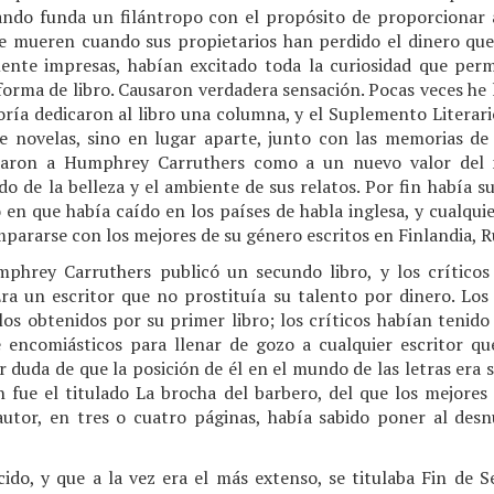
ando funda un filántropo con el propósito de proporcionar a
e mueren cuando sus propietarios han perdido el dinero qu
mente impresas, habían excitado toda la curiosidad que permi
forma de libro. Causaron verdadera sensación. Pocas veces he 
ría dedicaron al libro una columna, y el Suplemento Literari
e novelas, sino en lugar aparte, junto con las memorias de
udaron a Humphrey Carruthers como a un nuevo valor del 
ido de la belleza y el ambiente de sus relatos. Por fin había s
 en que había caído en los países de habla inglesa, y cualquie
mpararse con los mejores de su género escritos en Finlandia, R
phrey Carruthers publicó un secundo libro, y los crítico
Era un escritor que no prostituía su talento por dinero. Los 
los obtenidos por su primer libro; los críticos habían tenid
 encomiásticos para llenar de gozo a cualquier escritor qu
 duda de que la posición de él en el mundo de las letras era 
 fue el titulado La brocha del barbero, del que los mejores 
utor, en tres o cuatro páginas, había sabido poner al des
do, y que a la vez era el más extenso, se titulaba Fin de S