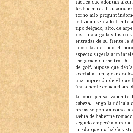
táctica que adoptan alguno
los hacen resaltar, aunque 
torno mío preguntándome d
individuo sentado frente 
tipo delgado, alto, de asp
rostro alargada y los ojos
entradas de su frente le 
como las de todo el mundo
aspecto sugería a un intel
asegurado que se trataba 
de golf. Supuse que debía
acertaba a imaginar era lo
una impresión de él que f
únicamente en aquel aire d
Le miré pensativamente. D
cabeza. Tengo la ridícula
orejas se ponían como la 
Debía de haberme tomado p
seguido empecé a mirar a 
jurado que no había visto