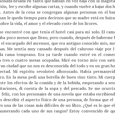
onada helada en tanto que hablan en voz baja con la inagotab
ión, lee y escribe algunas cartas, y cuando vuelve a bajar dos 
. Antes de la cena se congregan algunas personas en el bar
man le queda tiempo para decirnos que su madre está en Suiza
bre la vida, el amor y el elevado coste de los licores.
e encontré con que tenía el hotel casi para mí solo. El ca
taba poco menos que lleno, pero cuando, después de haberme
o, el encargado del ascensor, que era antiguo conocido mío, m
as. Me sentía muy cansado después del caluroso viaje por I
 la cama temprano. Era ya tarde cuando entré en el comed
a tres o cuatro mesas ocupadas. Miré en torno mío con sati
an ciudad que no nos es desconocida del todo y en un gran ho
ibertad. Mi espíritu revoloteó alborozado. Había permaneci
. En la mesa pedí una botella de buen vino tinto. Mi cuer
te los efectos de la comida y de la bebida, empezando a sent
taciones, di cuenta de la sopa y del pescado. Se me ocurrí
 feliz, con los personajes de una novela que estaba escribie
 es describir el aspecto físico de una persona, de forma que el
 es una de las cosas más difíciles de un libro. ¿Qué es lo que
numerando cada uno de sus rasgos? Estoy convencido de que