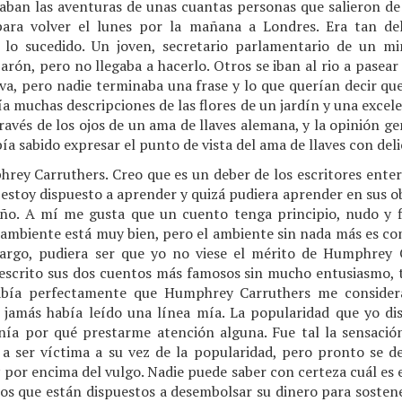
ntaban las aventuras de unas cuantas personas que salieron de
ara volver el lunes por la mañana a Londres. Era tan deli
o sucedido. Un joven, secretario parlamentario de un mi
 barón, pero no llegaba a hacerlo. Otros se iban al rio a pasea
va, pero nadie terminaba una frase y lo que querían decir qu
a muchas descripciones de las flores de un jardín y una excele
 través de los ojos de un ama de llaves alemana, y la opinión 
ía sabido expresar el punto de vista del ama de llaves con de
hrey Carruthers. Creo que es un deber de los escritores enter
stoy dispuesto a aprender y quizá pudiera aprender en sus obr
o. A mí me gusta que un cuento tenga principio, nudo y fi
el ambiente está muy bien, pero el ambiente sin nada más es c
argo, pudiera ser que yo no viese el mérito de Humphrey 
descrito sus dos cuentos más famosos sin mucho entusiasmo, t
sabía perfectamente que Humphrey Carruthers me considera
jamás había leído una línea mía. La popularidad que yo di
nía por qué prestarme atención alguna. Fue tal la sensació
 ser víctima a su vez de la popularidad, pero pronto se d
por encima del vulgo. Nadie puede saber con certeza cuál es e
os que están dispuestos a desembolsar su dinero para sostene