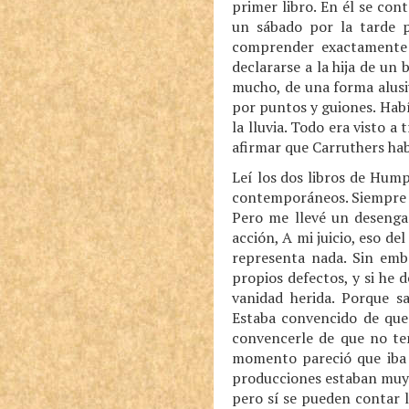
primer libro. En él se co
un sábado por la tarde p
comprender exactamente l
declararse a la hija de un
mucho, de una forma alusi
por puntos y guiones. Habí
la lluvia. Todo era visto a
afirmar que Carruthers hab
Leí los dos libros de Hump
contemporáneos. Siempre e
Pero me llevé un desengañ
acción, A mi juicio, eso d
representa nada. Sin emb
propios defectos, y si he 
vanidad herida. Porque 
Estaba convencido de que 
convencerle de que no te
momento pareció que iba a
producciones estaban muy 
pero sí se pueden contar l