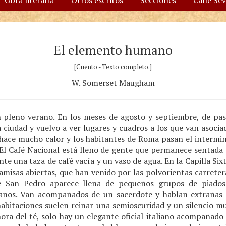
Obra literaria
Otros escritos
Secciones
Calle Se
El elemento humano
[Cuento - Texto completo.]
W. Somerset Maugham
pleno verano. En los meses de agosto y septiembre, de pas
 ciudad y vuelvo a ver lugares y cuadros a los que van asoci
o hace mucho calor y los habitantes de Roma pasan el intermi
 El Café Nacional está lleno de gente que permanece sentada 
nte una taza de café vacía y un vaso de agua. En la Capilla Six
misas abiertas, que han venido por las polvorientas carretera
e San Pedro aparece llena de pequeños grupos de piados
janos. Van acompañados de un sacerdote y hablan extrañas l
 habitaciones suelen reinar una semioscuridad y un silencio m
 hora del té, solo hay un elegante oficial italiano acompaña