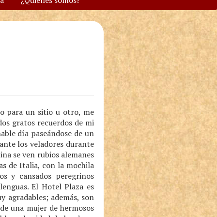
va
¿Quiénes somos?
o para un sitio u otro, me
ados gratos recuerdos de mi
nable día paseándose de un
ante los veladores durante
tina se ven rubios alemanes
s de Italia, con la mochila
os y cansados peregrinos
enguas. El Hotel Plaza es
uy agradables; además, son
do de una mujer de hermosos