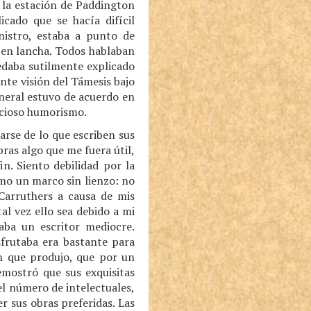
 la estación de Paddington
cado que se hacía difícil
nistro, estaba a punto de
r en lancha. Todos hablaban
edaba sutilmente explicado
nte visión del Támesis bajo
general estuvo de acuerdo en
licioso humorismo.
arse de lo que escriben sus
as algo que me fuera útil,
n. Siento debilidad por la
omo un marco sin lienzo: no
Carruthers a causa de mis
al vez ello sea debido a mi
ba un escritor mediocre.
sfrutaba era bastante para
n que produjo, que por un
emostró que sus exquisitas
l número de intelectuales,
r sus obras preferidas. Las