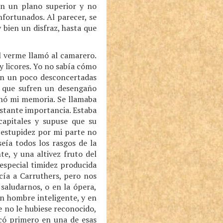
en un plano superior y no
infortunados. Al parecer, se
bien un disfraz, hasta que
l verme llamó al camarero.
y licores. Yo no sabía cómo
dan un poco desconcertadas
s que sufren un desengaño
inó mi memoria. Se llamaba
stante importancia. Estaba
capitales y supuse que su
 estupidez por mi parte no
eía todos los rasgos de la
e, y una altivez fruto del
especial timidez producida
ía a Carruthers, pero nos
aludarnos, o en la ópera,
n hombre inteligente, y en
e no le hubiese reconocido,
có primero en una de esas