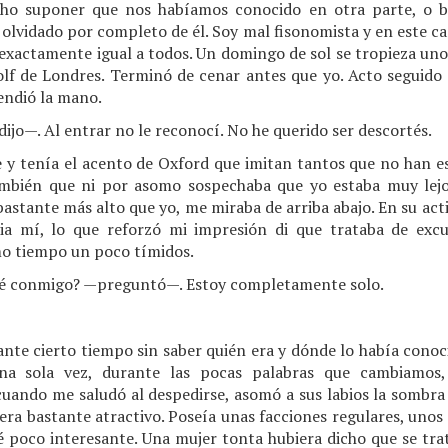
cho suponer que nos habíamos conocido en otra parte, o b
lvidado por completo de él. Soy mal fisonomista y en este ca
 exactamente igual a todos. Un domingo de sol se tropieza un
lf de Londres. Terminó de cenar antes que yo. Acto seguido se
endió la mano.
o—. Al entrar no le reconocí. No he querido ser descortés.
 y tenía el acento de Oxford que imitan tantos que no han est
mbién que ni por asomo sospechaba que yo estaba muy lejo
bastante más alto que yo, me miraba de arriba abajo. En su acti
ia mí, lo que reforzó mi impresión di que trataba de excu
o tiempo un poco tímidos.
é conmigo? —preguntó—. Estoy completamente solo.
nte cierto tiempo sin saber quién era y dónde lo había conoc
una sola vez, durante las pocas palabras que cambiamos
uando me saludó al despedirse, asomó a sus labios la sombra d
era bastante atractivo. Poseía unas facciones regulares, unos
ré poco interesante. Una mujer tonta hubiera dicho que se tr