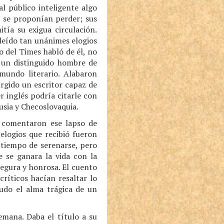
l público inteligente algo
e se proponían perder; sus
tía su exigua circulación.
leído tan unánimes elogios
o del Times habló de él, no
 un distinguido hombre de
mundo literario. Alabaron
urgido un escritor capaz de
r inglés podría citarle con
usia y Checoslovaquia.
s comentaron ese lapso de
elogios que recibió fueron
o tiempo de serenarse, pero
e se ganara la vida con la
segura y honrosa. El cuento
críticos hacían resaltar lo
nudo el alma trágica de un
emana. Daba el título a su