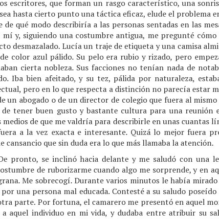
s escritores, que forman un rasgo característico, una sonrisa
sea hasta cierto punto una táctica eficaz, elude el problema e
e qué modo describiría a las personas sentadas en las mes
a mí y, siguiendo una costumbre antigua, me pregunté cómo d
ecto desmazalado. Lucía un traje de etiqueta y una camisa alm
 de color azul pálido. Su pelo era rubio y rizado, pero empez
daban cierta nobleza. Sus facciones no tenían nada de notabl
. Iba bien afeitado, y su tez, pálida por naturaleza, estab
ectual, pero en lo que respecta a distinción no parecía estar m
de un abogado o de un director de colegio que fuera al mismo 
 de tener buen gusto y bastante cultura para una reunión 
s medios de que me valdría para describirle en unas cuantas l
uera a la vez exacta e interesante. Quizá lo mejor fuera pre
e cansancio que sin duda era lo que más llamaba la atención.
e pronto, se inclinó hacia delante y me saludó con una le
 costumbre de ruborizarme cuando algo me sorprende, y en aq
grana. Me sobrecogí. Durante varios minutos le había mirado
or una persona mal educada. Contesté a su saludo poseído d
otra parte. Por fortuna, el camarero me presentó en aquel m
 a aquel individuo en mi vida, y dudaba entre atribuir su sal