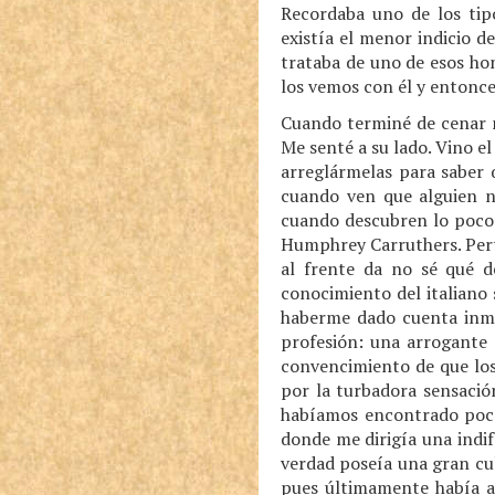
Recordaba uno de los tip
existía el menor indicio de
trataba de uno de esos ho
los vemos con él y entonc
Cuando terminé de cenar m
Me senté a su lado. Vino e
arreglármelas para saber 
cuando ven que alguien n
cuando descubren lo poco 
Humphrey Carruthers. Pert
al frente da no sé qué d
conocimiento del italiano
haberme dado cuenta inmed
profesión: una arrogante 
convencimiento de que los
por la turbadora sensaci
habíamos encontrado poca
donde me dirigía una indi
verdad poseía una gran cul
pues últimamente había a