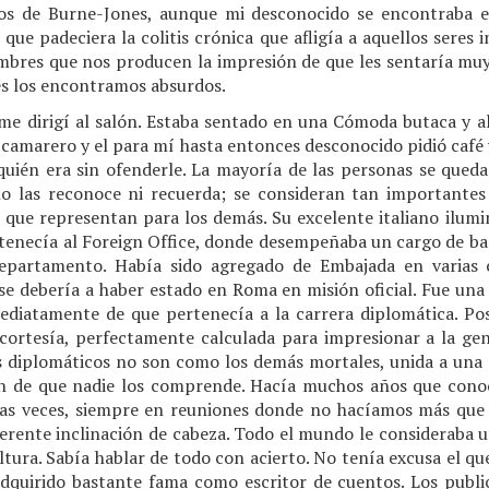
os de Burne-Jones, aunque mi desconocido se encontraba 
 que padeciera la colitis crónica que afligía a aquellos seres 
mbres que nos producen la impresión de que les sentaría muy 
es los encontramos absurdos.
e dirigí al salón. Estaba sentado en una Cómoda butaca y a
l camarero y el para mí hasta entonces desconocido pidió café 
quién era sin ofenderle. La mayoría de las personas se que
o las reconoce ni recuerda; se consideran tan importante
que representan para los demás. Su excelente italiano ilum
enecía al Foreign Office, donde desempeñaba un cargo de ba
epartamento. Había sido agregado de Embajada en varias 
 se debería a haber estado en Roma en misión oficial. Fue una
iatamente de que pertenecía a la carrera diplomática. Pos
cortesía, perfectamente calculada para impresionar a la gent
 diplomáticos no son como los demás mortales, unida a una 
ón de que nadie los comprende. Hacía muchos años que conoc
s veces, siempre en reuniones donde no hacíamos más que s
ferente inclinación de cabeza. Todo el mundo le consideraba u
tura. Sabía hablar de todo con acierto. No tenía excusa el qu
dquirido bastante fama como escritor de cuentos. Los publi