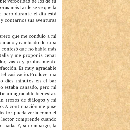
le verbosidad de los de su
horas más tarde se ve que la
, pero durante el día está
 y contarnos sus aventuras
marero que me condujo a mi
 bañado y cambiado de ropa
e confesó que no había más
talia y me proponía cenar
or, vasto y profusamente
sfacción. Es muy agradable
tel casi vacío. Produce una
do diez minutos en el bar
po estaba cansado, pero mi
ir un agradable bienestar.
an trozos de diálogos y mi
ndo. A continuación me puse
 lector pueda verla como el
 el lector comprende cuando
 nada. Y, sin embargo, la