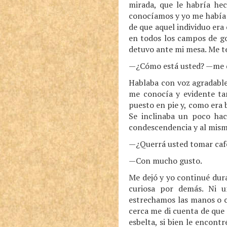
mirada, que le habría he
conocíamos y yo me había o
de que aquel individuo era
en todos los campos de go
detuvo ante mi mesa. Me t
—¿Cómo está usted? —me dij
Hablaba con voz agradable
me conocía y evidente ta
puesto en pie y, como era 
Se inclinaba un poco hac
condescendencia y al mism
—¿Querrá usted tomar caf
—Con mucho gusto.
Me dejó y yo continué dura
curiosa por demás. Ni 
estrechamos las manos o c
cerca me di cuenta de que 
esbelta, si bien le encont