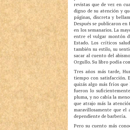
revistas que de vez en cu
digno de su atención y qu
páginas, discreta y bella
Después se publicaron en 
en los semanarios. La mayo
entre el vulgar montón d
Estado. Los críticos sal
también su estilo, su sent
sacar al cuento del abismo
Orgullo. Su libro podía co
Tres años más tarde, Hum
tiempo con satisfacción. 
quizás algo más fríos que 
fueron lo suficientemente
pluma, y no cabía la menor
que atrajo más la atención
maravillosamente que el a
dependiente de barbería.
Pero su cuento más conoci