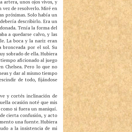
 artera, unos ojos vivos, y
n vez de resolverlo. Miré en
as próximas. Solo había un
ebería describirlo. Era un
idonada. Tenía la forma del
aba a quedarse calvo, y las
e. La boca y la nariz eran
a bronceada por el sol. Su
uy sobrado de ella. Hubiera
tiempo aficionado al juego
en Chelsea. Pero lo que no
íneas y dar al mismo tiempo
scindir de todo, fijándose
ve y cortés inclinación de
uella ocasión noté que mis
 como si fuera un maniquí.
e cierta confusión, y acto
omento una fuente. Hubiera
udo a la insistencia de mi