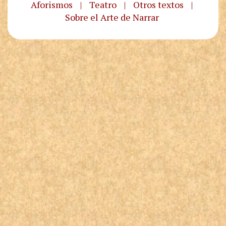
Aforismos
|
Teatro
|
Otros textos
|
Sobre el Arte de Narrar