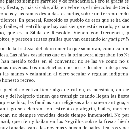
de pájaros siempre gárrulos y de francachela. Pero la gracia e
y fiesta, y, más si cabe, allá, en Febrero, el miércoles de Cen
oncos y las ramas desnudas, escuetas, sobre un terreno endur
stilentes. En general, Rescoldo es pueblo de esos que se ha dad
 frailes; el teatrillo que hay casi siempre está cerrado, y cuan
o, que es la Sibila de Rescoldo. Vienen con frecuencia, 
bitos, y parecen tristes grullas que van cantando
lor guai per l
ror de la tristeza, del aburrimiento que siembran, como campo 
olesa. Las niñas casaderas que en la primavera alegraban los Ne
 han metido todas en el convento; no se las ve como no se
más novenas. Los muchachos que no se deciden a despreciar
n las manos y calumnian al clero secular y regular, indígena 
e honesto recreo.
piedad colectiva tiene algo de rutina, es mecánica, en cie
s y del holgorio tienen que transigir cuando llegan las fiesta
pre se hizo, las familias son religiosas a la manera antigua, 
ntiago se celebran con estrépito y alegría, bailes, meriendas
pecar, no siempre vencidas desde tiempo inmemorial. No pa
 azul, que ríen y bailan en los Negrillos sobre la fresca hier
muy tapadas, van a las novenas y huyen de bailes, teatros y pa