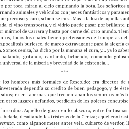
o por toca, miran al cielo empinando la bota. Los señoritos q
ornando animales y vehículos con jaeces fantásticos y parame
e precioso y caro, si bien se mira. Mas a la luz de aquellas ant
da, el vino transporta, y el vidrio puede pasar por brillante, p
por mármol de Carrara y hasta por carne del otro mundo. Tiembl
tos, todos los cuales tienen pretensiones de trompetas del Ju
Apocalipsis burlesco, de marco extravagante para la alegría ex
a. Somos ceniza, ha dicho por la mañana el cura, y… ya lo sab
 bailando, gritando, cantando, bebiendo, comiendo golosin
niversal de la miseria y brevedad de la existencia…
* * *
 los hombres más formales de Rescoldo; era director de u
 inveterada dependía su crédito de buen pedagogo, y de ést
sitios; ni en tabernas, que frecuentaban los señoritos más fin
i en otros lugares nefandos, perdición de los polesos concupisc
e la sardina. Aquello de gozar en lo obscuro, entre fantasma
la helada, desafiando las tristezas de la Ceniza; aquel contras
verniza
, como algunos meses antes veía, cubierto de verdor, ll