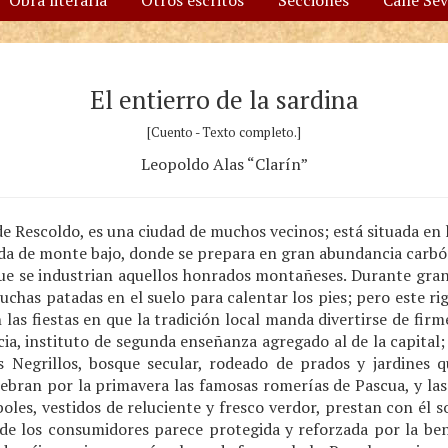
Obra literaria
Otros escritos
Secciones
Calle Se
El entierro de la sardina
[Cuento - Texto completo.]
Leopoldo Alas “Clarín”
de Rescoldo, es una ciudad de muchos vecinos; está situada en 
ada de monte bajo, donde se prepara en gran abundancia carbón
que se industrian aquellos honrados montañeses. Durante gran 
chas patadas en el suelo para calentar los pies; pero este rig
as fiestas en que la tradición local manda divertirse de firm
ia, instituto de segunda enseñanza agregado al de la capital; p
s Negrillos, bosque secular, rodeado de prados y jardines 
elebran por la primavera las famosas romerías de Pascua, y la
boles, vestidos de reluciente y fresco verdor, prestan con él 
a de los consumidores parece protegida y reforzada por la ben