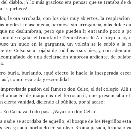
del diablo. ¡Y lo más gracioso era pensar que se trataba de do
i trapicheos!
r, le oía arrobada, con los ojos muy abiertos, la respiración 
ás modesta clase media, hermosa sin arrogancia, más dulce que
s que no deslumbran, pero que pueden ir entrando poco a p
imo de regalar el triunfante Demóstenes de Antruejo la joya 
e puso un nudo en la garganta, un volcán se le subió a la 
pente, Celso se arrojaba de rodillas a sus pies, y, con ademane
 acompañado de una declaración amorosa ardiente, de palabr
to.
ro burla, burlando, ¡qué efecto le hacía la inesperada esce
a así, como recatada y escondida!
a improvisada pasión del famoso don Celso, el del colegio. Allí 
el almacén de máquinas del ferrocarril, que presenciaba el
n cierta vanidad, diciendo al público, por si acaso:
a… En Carnaval todo pasa. ¡Vaya con don Celso!
ya nadie se acordaba de aquello; el bosque de los Negrillos esta
s secas; cada mochuelo en su olivo. Broma pasada, broma olvi