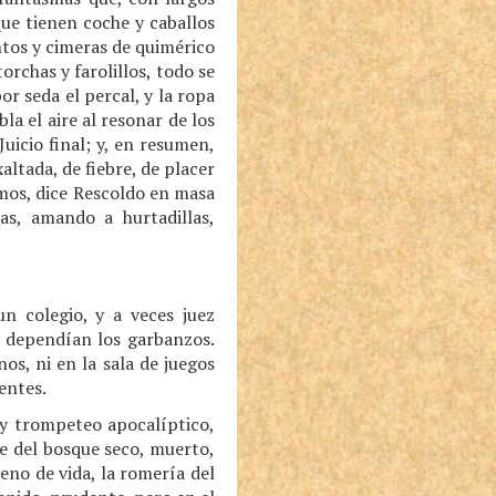
ue tienen coche y caballos
ntos y cimeras de quimérico
orchas y farolillos, todo se
or seda el percal, y la ropa
a el aire al resonar de los
icio final; y, en resumen,
altada, de fiebre, de placer
emos, dice Rescoldo en masa
as, amando a hurtadillas,
n colegio, y a veces juez
e dependían los garbanzos.
os, ni en la sala de juegos
entes.
s y trompeteo apocalíptico,
te del bosque seco, muerto,
eno de vida, la romería del