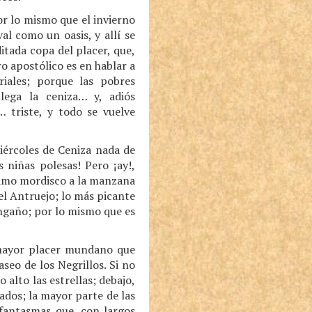
or lo mismo que el invierno
al como un oasis, y allí se
itada copa del placer, que,
ro apostólico es en hablar a
iales; porque las pobres
ega la ceniza… y, adiós
… triste, y todo se vuelve
iércoles de Ceniza nada de
 niñas polesas! Pero ¡ay!,
ltimo mordisco a la manzana
el Antruejo; lo más picante
ngaño; por lo mismo que es
 mayor placer mundano que
aseo de los Negrillos. Si no
o alto las estrellas; debajo,
rados; la mayor parte de las
 fantasmas que, con largos