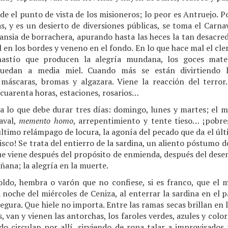
sde el punto de vista de los misioneros; lo peor es Antruejo. P
as, y es un desierto de diversiones públicas, se toma el Carnav
ansia de borrachera, apurando hasta las heces la tan desacred
el en los bordes y veneno en el fondo. En lo que hace mal el cle
 hastío que producen la alegría mundana, los goces mater
uedan a media miel. Cuando más se están divirtiendo ll
 máscaras, bromas y algazara. Viene la reacción del terror
 cuarenta horas, estaciones, rosarios…
a lo que debe durar tres días: domingo, lunes y martes; el m
aval,
memento homo
, arrepentimiento y tente tieso… ¡pobres
último relámpago de locura, la agonía del pecado que da el ú
sco! Se trata del entierro de la sardina, un aliento póstumo d
que viene después del propósito de enmienda, después del dese
ñana; la alegría en la muerte.
oldo, hembra o varón que no confiese, si es franco, que el
 noche del miércoles de Ceniza, al enterrar la sardina en el p
 segura. Que hiele no importa. Entre las ramas secas brillan en l
, van y vienen las antorchas, los faroles verdes, azules y colo
do circulan por allí, sirviendo de ropa talar a improvisados