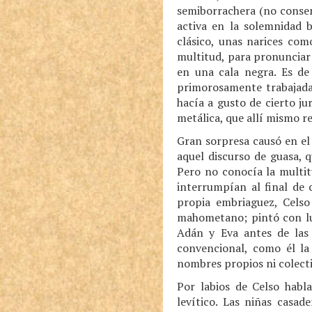
semiborrachera (no consent
activa en la solemnidad b
clásico, unas narices com
multitud, para pronunciar 
en una cala negra. Es de
primorosamente trabajada;
hacía a gusto de cierto j
metálica, que allí mismo r
Gran sorpresa causó en el 
aquel discurso de guasa, 
Pero no conocía la multit
interrumpían al final de 
propia embriaguez, Celso 
mahometano; pintó con luz
Adán y Eva antes de las 
convencional, como él la
nombres propios ni colecti
Por labios de Celso habl
levítico. Las niñas casa