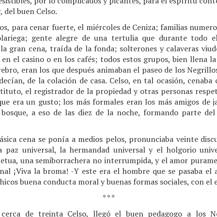
esistibles, por lo complicados y picantes, para el espíritu con
 del buen Celso.
os, para cenar fuerte, el miércoles de Ceniza; familias nume
lariega; gente alegre de una tertulia que durante todo e
 la gran cena, traída de la fonda; solterones y calaveras viud
en el casino o en los cafés; todos estos grupos, bien llena l
erebro, eran los que después animaban el paseo de los Negrillos
 decían, de la colación de casa. Celso, en tal ocasión, cenaba 
tituto, el registrador de la propiedad y otras personas respet
que era un gusto; los más formales eran los más amigos de 
osque, a eso de las diez de la noche, formando parte del 
clásica cena se ponía a medios pelos, pronunciaba veinte disc
 paz universal, la hermandad universal y el holgorio univ
petua, una semiborrachera no interrumpida, y el amor puramen
enal ¡Viva la broma! -Y este era el hombre que se pasaba e
hicos buena conducta moral y buenas formas sociales, con el e
* * *
cerca de treinta Celso, llegó el buen pedagogo a los N