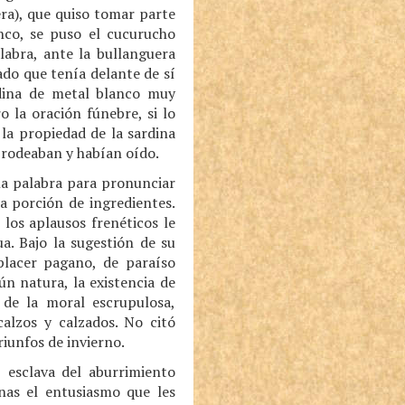
era), que quiso tomar parte
anco, se puso el cucurucho
labra, ante la bullanguera
ado que tenía delante de sí
rdina de metal blanco muy
 la oración fúnebre, si lo
la propiedad de la sardina
e rodeaban y habían oído.
 la palabra para pronunciar
a porción de ingredientes.
los aplausos frenéticos le
a. Bajo la sugestión de su
 placer pagano, de paraíso
n natura, la existencia de
 de la moral escrupulosa,
alzos y calzados. No citó
riunfos de invierno.
 esclava del aburrimiento
nas el entusiasmo que les