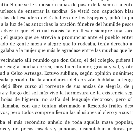
ía él que se le supusiera capaz de pasar de la semi a la ent
urlesca de enterrar la sardina. Se vistió con capuchón bl
o las del escudero del Caballero de los Espejos y pidió la pa
a la luz de las antorchas la oración fúnebre del humilde pesc
 advertir que el ritual consistía en llevar siempre una sa
 el guapo que se atrevía a pronunciar ante el pueblo entero
urado de gente moza y alegre que lo rodeaba, tenía derecho a 
egalaba a la mujer que más le agradase entre las muchas que l
vecindario allí reunido que don Celso, el del colegio, pidiera
que exigía mucha correa, muy buen humor, gracia y sal, y otr
ud a Celso Arteaga. Estuvo sublime, según opinión unánime; 
cada periodo. De la abundancia del corazón hablaba la lengu
dejó libre curso al torrente de sus ansias de alegría, de
 y fuego del sol más vivo la hermosura de la existencia segú
hojas de higuera: no salía del lenguaje decoroso, pero sí
 llamaba, con que tenían abrumado a Rescoldo frailes desc
vos; pero todos comprendieron las alusiones al clero y a sus t
aba el más recóndito anhelo de toda aquella masa popular,
deras y no pocas casadas y jamonas, disimulaban a duras pe