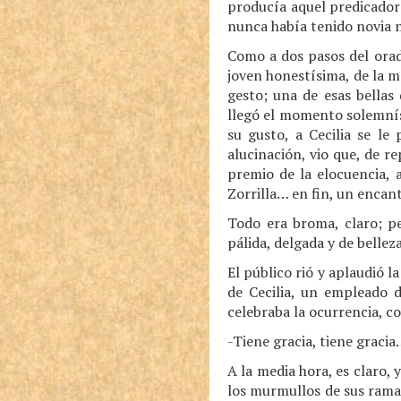
producía aquel predicador 
nunca había tenido novia n
Como a dos pasos del orado
joven honestísima, de la m
gesto; una de esas bella
llegó el momento solemnís
su gusto, a Cecilia se l
alucinación, vio que, de re
premio de la elocuencia,
Zorrilla… en fin, un encan
Todo era broma, claro; pe
pálida, delgada y de bellez
El público rió y aplaudió l
de Cecilia, un empleado d
celebraba la ocurrencia, co
-Tiene gracia, tiene graci
A la media hora, es claro, 
los murmullos de sus rama