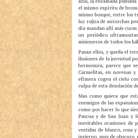
azul, la enramada poblada 
el mismo espíritu de broma 
mismo bosque, entre los tr
luz rojiza de antorchas pe
día mandan allí más curas y
un periódico ultramontan
misioneros de todos los há
Pasan ellos, y queda el ter
ilusiones de la juventud p
hermosura, parece que se
Carmelitas, en novenas y 
efímera cogen el cielo co
culpa de esta desolación d
Mas como quiera que esta 
enemigos de las expansione
como por hacer lo que siem
Pascua y de San Juan y Sa
inevitables ocasiones de 
vestidas de blanco, rosa y
invierno, muy de obscuro, 