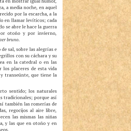
stá en mostrar igual humor,
iza, a media noche, en aquel
ecido por la escarcha, a la
o en llamar levíticos; cada
do se abre le hace la guerra
por otoño y por invierno,
’aer bruno
.
de sal, sobre las alegrías e
grillos con su cáchara y su
a en la catedral o en las
 los placeres de esta vida
y transeúnte, que tiene la
rto sentido; los naturales
s tradicionales; porque así
así también las romerías de
, regocijos al aire libre,
recen las mismas las niñas
ba, y las que en otoño y en
seos.