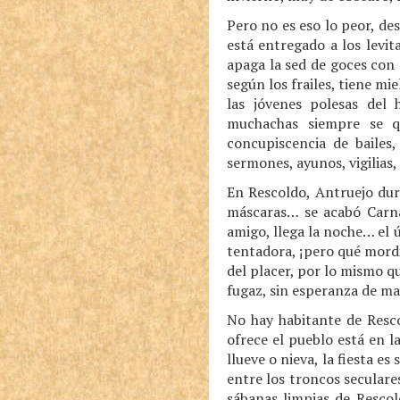
Pero no es eso lo peor, de
está entregado a los levit
apaga la sed de goces con 
según los frailes, tiene mi
las jóvenes polesas del
muchachas siempre se q
concupiscencia de bailes,
sermones, ayunos, vigilias,
En Rescoldo, Antruejo dur
máscaras… se acabó Carn
amigo, llega la noche… el 
tentadora, ¡pero qué mordi
del placer, por lo mismo 
fugaz, sin esperanza de ma
No hay habitante de Resc
ofrece el pueblo está en la
llueve o nieva, la fiesta es
entre los troncos seculares
sábanas limpias de Rescol