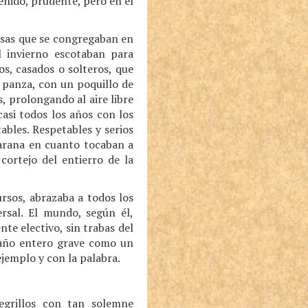
tenido, prudente, pero en el
rosas que se congregaban en
l invierno escotaban para
os, casados o solteros, que
a panza, con un poquillo de
, prolongando al aire libre
casi todos los años con los
ables. Respetables y serios
jarana en cuanto tocaban a
cortejo del entierro de la
ursos, abrazaba a todos los
ersal. El mundo, según él,
te electivo, sin trabas del
l año entero grave como un
jemplo y con la palabra.
egrillos con tan solemne