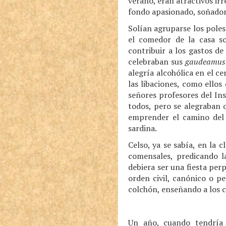
verano, eran atractivos irr
fondo apasionado, soñador,
Solían agruparse los poles
el comedor de la casa so
contribuir a los gastos de
celebraban sus
gaudeamus
alegría alcohólica en el c
las libaciones, como ellos
señores profesores del Ins
todos, pero se alegraban 
emprender el camino del b
sardina.
Celso, ya se sabía, en la 
comensales, predicando la
debiera ser una fiesta per
orden civil, canónico o p
colchón, enseñando a los c
Un año, cuando tendría 