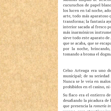
cucuruchos de papel blanc
los lucen en tal noche, ad
arte, todo más aparatoso qu
transforma; la fantasía ayu
interior sacada al fresco 
más inarmónicos instrumen
sirve todo este aparato de 
que se acaba, que se escap
por la noche, brincando,
tomando a broma el dogma u
Celso Arteaga era uno de
municipal; de su seriedad
Nunca se le veía en malos 
prohibidos en el casino, n
Su flaco era el entierro d
desafiando la picadura de 
que presencia la
romería in