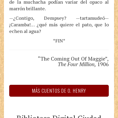
de la muchacha podían variar del opaco al
marrón brillante.
—¿Contigo, Dempsey? —tartamudeó—
¡Caramba!… ¿qué más quiere el pato, que lo
echen al agua?
*FIN*
“The Coming Out Of Maggie”,
The Four Million,
1906
MÁS CUENTOS DE O. HENRY