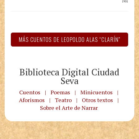
1901
MÁS CUENTOS DE LEOPOLDO ALAS “CLARÍN”
Biblioteca Digital Ciudad
Seva
Cuentos
|
Poemas
|
Minicuentos
|
Aforismos
|
Teatro
|
Otros textos
|
Sobre el Arte de Narrar