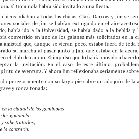
ra. El Gominola había sido invitado a una fiesta.
 chicos odiaban a todas las chicas, Clark Darrow y Jim se sen
iones sociales de Jim se habían extinguido en el aire aceitoso
 había ido a la Universidad, se había dado a la bebida y l
ía convertido en uno de los galanes más solicitados en la ci
 amistad que, aunque se vieran poco, estaba fuera de toda du
ado su marcha al pasar junto a Jim, que estaba en la acera, y 
a en el club de campo. El impulso que lo había movido a hacer
ptar la invitación. En el caso de este último, probable
píritu de aventura. Y ahora Jim reflexionaba seriamente sobre
do perezosamente con su largo pie sobre un adoquín de la a
 grave y ronca tonada:
 en la ciudad de los gominolas
e los gominolas.
y sabe tratarlos;
e la contraria.