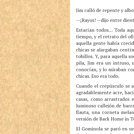
Jim calló de repente y alb
—¡Rayos! —dijo entre dient
Estarían todos… Toda aque
tiempo, y el retrato del of
aquella gente había creci
chicas se alargaban centí
tobillos. Y, para aquella 
pila, Jim era un intruso,
conocían, y lo miraban con
chicas. Eso era todo.
Cuando el crepúsculo se a
agradablemente acre, haci
casas, como arrastrados e
luminoso callejón de barr
flauta, una corneta melan
versión de Back Home in T
El Gominola se paró en un