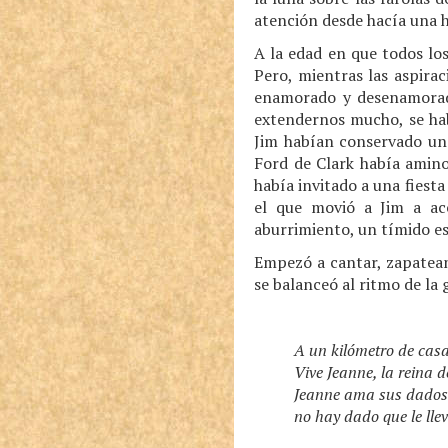
atención desde hacía una ho
A la edad en que todos los
Pero, mientras las aspirac
enamorado y desenamorado,
extendernos mucho, se hab
Jim habían conservado una
Ford de Clark había aminor
había invitado a una fiest
el que movió a Jim a ace
aburrimiento, un tímido es
Empezó a cantar, zapatean
se balanceó al ritmo de la
A un kilómetro de casa
Vive Jeanne, la reina d
Jeanne ama sus dados 
no hay dado que le llev