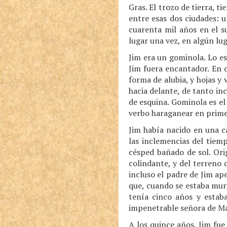
Gras. El trozo de tierra, t
entre esas dos ciudades: 
cuarenta mil años en el 
lugar una vez, en algún lu
Jim era un gominola. Lo es
Jim fuera encantador. En 
forma de alubia, y hojas y 
hacia delante, de tanto inc
de esquina. Gominola es el
verbo haraganear en prime
Jim había nacido en una c
las inclemencias del tiemp
césped bañado de sol. Ori
colindante, y del terreno 
incluso el padre de Jim a
que, cuando se estaba muri
tenía cinco años y estab
impenetrable señora de Ma
A los quince años, Jim fue