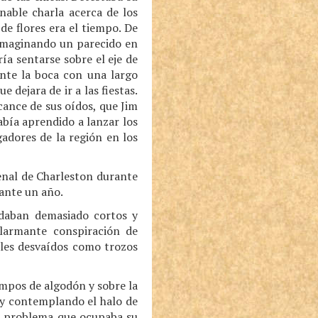
nable charla acerca de los
de flores era el tiempo. De
 imaginando un parecido en
ería sentarse sobre el eje de
ente la boca con una largo
 dejara de ir a las fiestas.
cance de sus oídos, que Jim
había aprendido a lanzar los
gadores de la región en los
senal de Charleston durante
rante un año.
edaban demasiado cortos y
alarmante conspiración de
ules desvaídos como trozos
ampos de algodón y sobre la
 y contemplando el halo de
un problema que ocupaba su