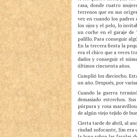
casa, donde cuatro mujere
terrenos que en sus orígen
vez en cuando los padres 
los ojos y el pelo, lo invit
un coche en el garaje de 
palillo. Para conseguir alg
En la tercera fiesta la pe
era el chico que a veces tr
dados y conseguir el númer
últimos cincuenta años.
Cumplió los dieciocho. Est
un año. Después, por variar
Cuando la guerra terminó
demasiado estrechos. Sus
púrpura y rosa maravillos
de algún viejo tejido de b
Cierta tarde de abril, al 
ciudad sofocante, Jim era
la luna sobre las farolas