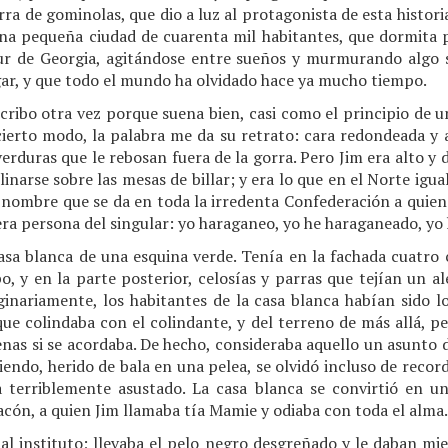
ierra de gominolas, que dio a luz al protagonista de esta histo
una pequeña ciudad de cuarenta mil habitantes, que dormit
sur de Georgia, agitándose entre sueños y murmurando algo 
gar, y que todo el mundo ha olvidado hace ya mucho tiempo.
cribo otra vez porque suena bien, casi como el principio de 
cierto modo, la palabra me da su retrato: cara redondeada y 
verduras que le rebosan fuera de la gorra. Pero Jim era alto y
linarse sobre las mesas de billar; y era lo que en el Norte igu
 nombre que se da en toda la irredenta Confederación a quien
ra persona del singular: yo haraganeo, yo he haraganeado, yo
asa blanca de una esquina verde. Tenía en la fachada cuatro
o, y en la parte posterior, celosías y parras que tejían un a
ginariamente, los habitantes de la casa blanca habían sido lo
que colindaba con el colindante, y del terreno de más allá, 
penas si se acordaba. De hecho, consideraba aquello un asunto
endo, herido de bala en una pelea, se olvidó incluso de recor
a terriblemente asustado. La casa blanca se convirtió en u
cón, a quien Jim llamaba tía Mamie y odiaba con toda el alma.
 al instituto; llevaba el pelo negro desgreñado y le daban mie