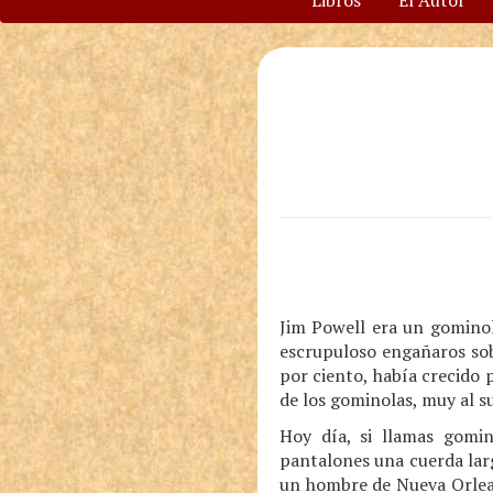
Libros
El Autor
Jim Powell era un gominol
escrupuloso engañaros sob
por ciento, había crecido 
de los gominolas, muy al s
Hoy día, si llamas gomi
pantalones una cuerda larg
un hombre de Nueva Orleans