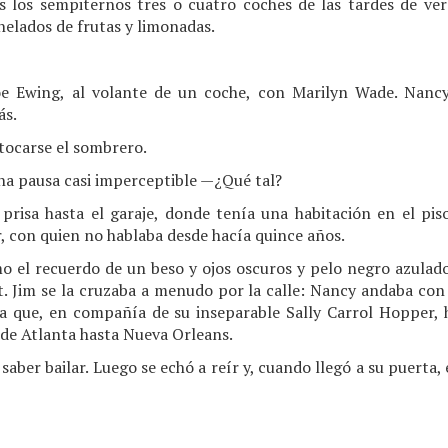
 los sempiternos tres o cuatro coches de las tardes de ver
elados de frutas y limonadas.
oe Ewing, al volante de un coche, con Marilyn Wade. Nan
ás.
tocarse el sombrero.
na pausa casi imperceptible —¿Qué tal?
prisa hasta el garaje, donde tenía una habitación en el piso
, con quien no hablaba desde hacía quince años.
 el recuerdo de un beso y ojos oscuros y pelo negro azulad
. Jim se la cruzaba a menudo por la calle: Nancy andaba con l
a que, en compañía de su inseparable Sally Carrol Hopper, 
de Atlanta hasta Nueva Orleans.
 saber bailar. Luego se echó a reír y, cuando llegó a su puerta