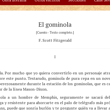
Obra literaria
Otros escritos
Secciones
Calle Se
El gominola
[Cuento - Texto completo.]
F. Scott Fitzgerald
I
a. Por mucho que yo quiera convertirlo en un personaje atra
re este punto. Testarudo, gominola de pura cepa en un nove
perezosamente durante la estación de los gominolas, que es cad
ur de la línea Mason-Dixon.
nola a un hombre de Memphis, seguramente se sacará del b
a y resistente para ahorcarte en el palo de telégrafo más pr
, puede que sonría burlón y te pregunte quién va a llevar a 