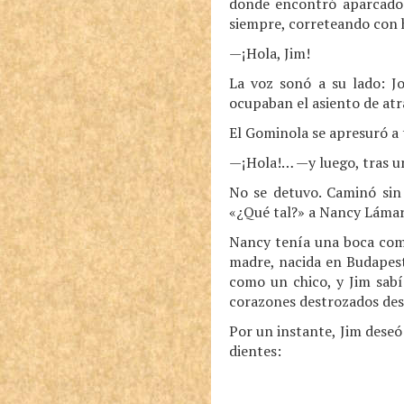
donde encontró aparcados
siempre, correteando con h
—¡Hola, Jim!
La voz sonó a su lado: J
ocupaban el asiento de atr
El Gominola se apresuró a 
—¡Hola!… —y luego, tras u
No se detuvo. Caminó sin 
«¿Qué tal?» a Nancy Lámar
Nancy tenía una boca como
madre, nacida en Budapest
como un chico, y Jim sabí
corazones destrozados des
Por un instante, Jim deseó
dientes: