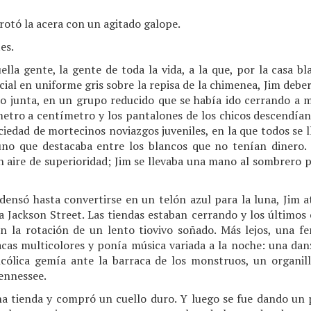
orotó la acera con un agitado galope.
es.
lla gente, la gente de toda la vida, a la que, por la casa b
icial en uniforme gris sobre la repisa de la chimenea, Jim deb
do junta, en un grupo reducido que se había ido cerrando a me
metro a centímetro y los pantalones de los chicos descendía
sociedad de mortecinos noviazgos juveniles, en la que todos s
 uno que destacaba entre los blancos que no tenían dinero.
 aire de superioridad; Jim se llevaba una mano al sombrero p
densó hasta convertirse en un telón azul para la luna, Jim at
a Jackson Street. Las tiendas estaban cerrando y los últimos
n la rotación de un lento tiovivo soñado. Más lejos, una 
acas multicolores y ponía música variada a la noche: una dan
cólica gemía ante la barraca de los monstruos, un organil
ennessee.
a tienda y compró un cuello duro. Y luego se fue dando un 