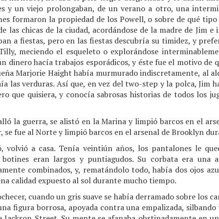
s y un viejo prolongaban, de un verano a otro, una intermi
es formaron la propiedad de los Powell, o sobre de qué tipo 
de las chicas de la ciudad, acordándose de la madre de Jim e
aban a fiestas, pero en las fiestas descubría su timidez, y pref
Tilly, meciendo el esqueleto o explorándose interminablem
ún dinero hacía trabajos esporádicos, y éste fue el motivo de que
queña Marjorie Haight había murmurado indiscretamente, al al
aía las verduras. Así que, en vez del two-step y la polca, Jim 
o que quisiera, y conocía sabrosas historias de todos los ju
alló la guerra, se alistó en la Marina y limpió barcos en el ar
, se fue al Norte y limpió barcos en el arsenal de Brooklyn du
, volvió a casa. Tenía veintiún años, los pantalones le qu
 botines eran largos y puntiagudos. Su corbata era una 
amente combinados, y, rematándolo todo, había dos ojos az
uena calidad expuesto al sol durante mucho tiempo.
anochecer, cuando un gris suave se había derramado sobre los c
 una figura borrosa, apoyada contra una empalizada, silbando
 de Jackson Street. Su mente se afanaba obstinadamente en 