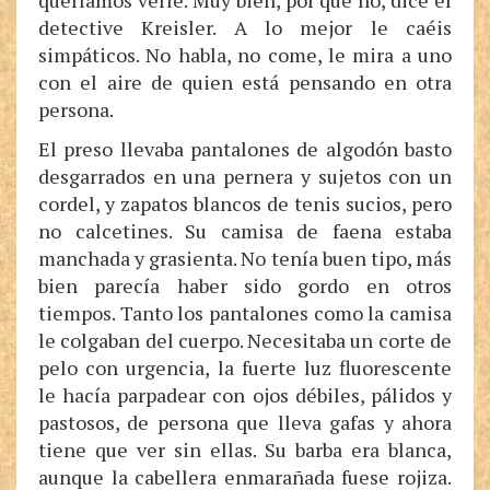
queríamos verle. Muy bien, por qué no, dice el
detective Kreisler. A lo mejor le caéis
simpáticos. No habla, no come, le mira a uno
con el aire de quien está pensando en otra
persona.
El preso llevaba pantalones de algodón basto
desgarrados en una pernera y sujetos con un
cordel, y zapatos blancos de tenis sucios, pero
no calcetines. Su camisa de faena estaba
manchada y grasienta. No tenía buen tipo, más
bien parecía haber sido gordo en otros
tiempos. Tanto los pantalones como la camisa
le colgaban del cuerpo. Necesitaba un corte de
pelo con urgencia, la fuerte luz fluorescente
le hacía parpadear con ojos débiles, pálidos y
pastosos, de persona que lleva gafas y ahora
tiene que ver sin ellas. Su barba era blanca,
aunque la cabellera enmarañada fuese rojiza.