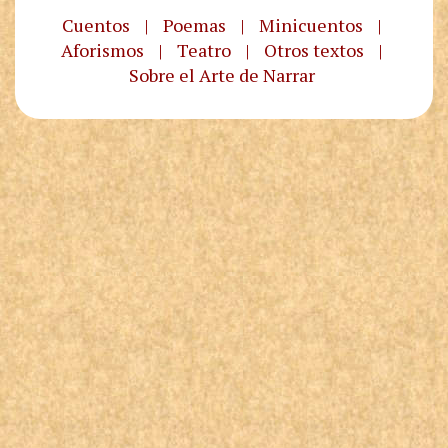
Cuentos
|
Poemas
|
Minicuentos
|
Aforismos
|
Teatro
|
Otros textos
|
Sobre el Arte de Narrar