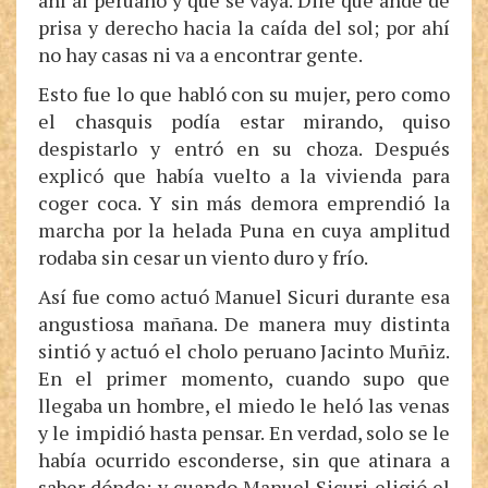
ahí al peruano y que se vaya. Dile que ande de
prisa y derecho hacia la caída del sol; por ahí
no hay casas ni va a encontrar gente.
Esto fue lo que habló con su mujer, pero como
el chasquis podía estar mirando, quiso
despistarlo y entró en su choza. Después
explicó que había vuelto a la vivienda para
coger coca. Y sin más demora emprendió la
marcha por la helada Puna en cuya amplitud
rodaba sin cesar un viento duro y frío.
Así fue como actuó Manuel Sicuri durante esa
angustiosa mañana. De manera muy distinta
sintió y actuó el cholo peruano Jacinto Muñiz.
En el primer momento, cuando supo que
llegaba un hombre, el miedo le heló las venas
y le impidió hasta pensar. En verdad, solo se le
había ocurrido esconderse, sin que atinara a
saber dónde; y cuando Manuel Sicuri eligió el